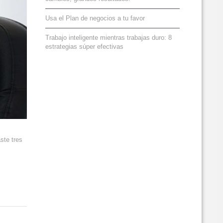
Usa el Plan de negocios a tu favor
Trabajo inteligente mientras trabajas duro: 8
estrategias súper efectivas
ste tres