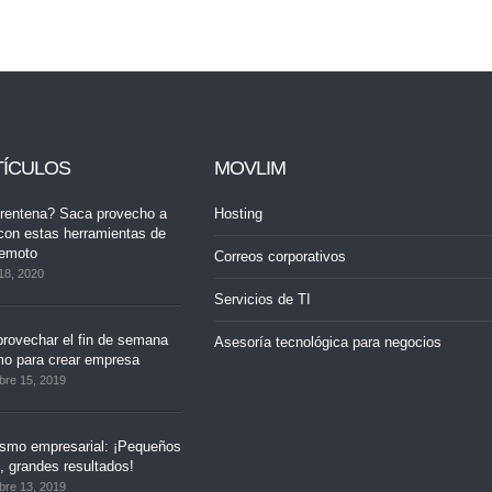
TÍCULOS
MOVLIM
rentena? Saca provecho a
Hosting
con estas herramientas de
remoto
Correos corporativos
18, 2020
Servicios de TI
rovechar el fin de semana
Asesoría tecnológica para negocios
mo para crear empresa
bre 15, 2019
ismo empresarial: ¡Pequeños
 grandes resultados!
bre 13, 2019