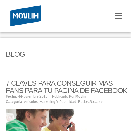
INICIO
NOSOTROS
BLOG
HOSTING
CORREOS CORPORATIVOS
7 CLAVES PARA CONSEGUIR MÁS
HOSTING
FANS PARA TU PAGINA DE FACEBOOK
RESELLER
Fecha:
4/noviembre/2013
Publicado Por
Movlim
Categoría:
Artículos
,
Marketing Y Publicidad
,
Redes Sociales
SERVIDORES VPS
SERVIDORES VPS WINDOWS