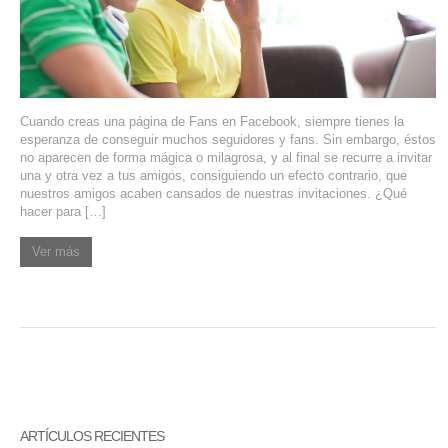
SERVIDORES DEDICADOS
AGENCIA DIGITAL
PAGINAS WEB PARA NEGOCIOS
Cuando creas una página de Fans en Facebook, siempre tienes la
esperanza de conseguir muchos seguidores y fans. Sin embargo, éstos
PAGINA WEB CON MANEJADOR DE CONTENIDOS
no aparecen de forma mágica o milagrosa, y al final se recurre a invitar
una y otra vez a tus amigos, consiguiendo un efecto contrario, que
nuestros amigos acaben cansados de nuestras invitaciones. ¿Qué
PAGINA WEB CON CATÁLOGO DE PRODUCTOS
hacer para […]
PAGINAS WEB A MEDIDA
Ver más
APPS PARA NEGOCIOS
SISTEMAS PARA NEGOCIOS Y EMPRESAS
MARKETING DIGITAL
EMAIL MARKETING
ARTÍCULOS RECIENTES