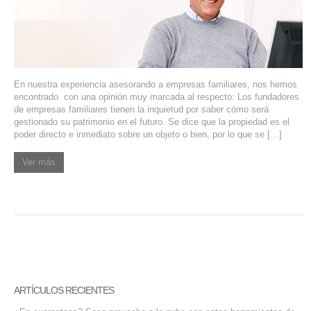
SERVIDORES DEDICADOS
AGENCIA DIGITAL
PAGINAS WEB PARA NEGOCIOS
En nuestra experiencia asesorando a empresas familiares, nos hemos
encontrado con una opinión muy marcada al respecto: Los fundadores
PAGINA WEB CON MANEJADOR DE CONTENIDOS
de empresas familiares tienen la inquietud por saber cómo será
gestionado su patrimonio en el futuro. Se dice que la propiedad es el
poder directo e inmediato sobre un objeto o bien, por lo que se […]
PAGINA WEB CON CATÁLOGO DE PRODUCTOS
Ver más
PAGINAS WEB A MEDIDA
APPS PARA NEGOCIOS
SISTEMAS PARA NEGOCIOS Y EMPRESAS
MARKETING DIGITAL
ARTÍCULOS RECIENTES
EMAIL MARKETING