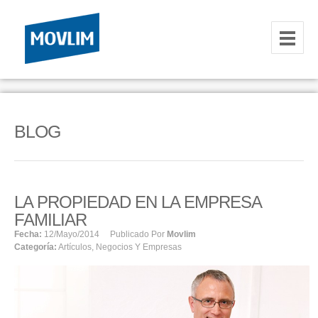
INICIO
NOSOTROS
BLOG
HOSTING
CORREOS CORPORATIVOS
LA PROPIEDAD EN LA EMPRESA
HOSTING
FAMILIAR
RESELLER
Fecha:
12/mayo/2014
Publicado Por
Movlim
Categoría:
Artículos
,
Negocios Y Empresas
SERVIDORES VPS
SERVIDORES VPS WINDOWS