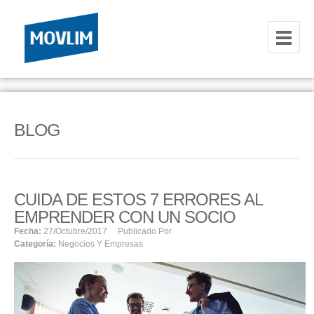
INICIO
NOSOTROS
BLOG
HOSTING
CORREOS CORPORATIVOS
CUIDA DE ESTOS 7 ERRORES AL
HOSTING
EMPRENDER CON UN SOCIO
RESELLER
Fecha:
27/octubre/2017
Publicado Por
Categoría:
Negocios Y Empresas
SERVIDORES VPS
SERVIDORES VPS WINDOWS