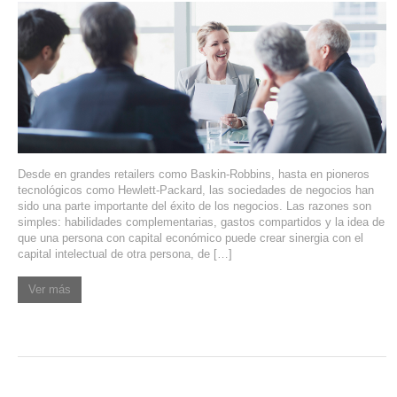
SERVICIOS DE TI
ASESORÍA TECNOLÓGICA
TRANSFORMACIÓN DIGITAL
PORTAFOLIO
BLOG
Desde en grandes retailers como Baskin-Robbins, hasta en pioneros
CONTACTO
tecnológicos como Hewlett-Packard, las sociedades de negocios han
sido una parte importante del éxito de los negocios. Las razones son
simples: habilidades complementarias, gastos compartidos y la idea de
que una persona con capital económico puede crear sinergia con el
capital intelectual de otra persona, de […]
Ver más