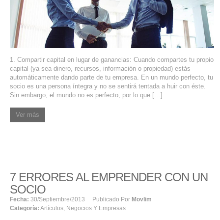
SERVIDORES DEDICADOS
AGENCIA DIGITAL
PAGINAS WEB PARA NEGOCIOS
1. Compartir capital en lugar de ganancias: Cuando compartes tu propio
capital (ya sea dinero, recursos, información o propiedad) estás
PAGINA WEB CON MANEJADOR DE CONTENIDOS
automáticamente dando parte de tu empresa. En un mundo perfecto, tu
socio es una persona íntegra y no se sentirá tentada a huir con éste.
Sin embargo, el mundo no es perfecto, por lo que […]
PAGINA WEB CON CATÁLOGO DE PRODUCTOS
Ver más
PAGINAS WEB A MEDIDA
APPS PARA NEGOCIOS
SISTEMAS PARA NEGOCIOS Y EMPRESAS
7 ERRORES AL EMPRENDER CON UN
SOCIO
MARKETING DIGITAL
Fecha:
30/septiembre/2013
Publicado Por
Movlim
Categoría:
Artículos
,
Negocios Y Empresas
EMAIL MARKETING