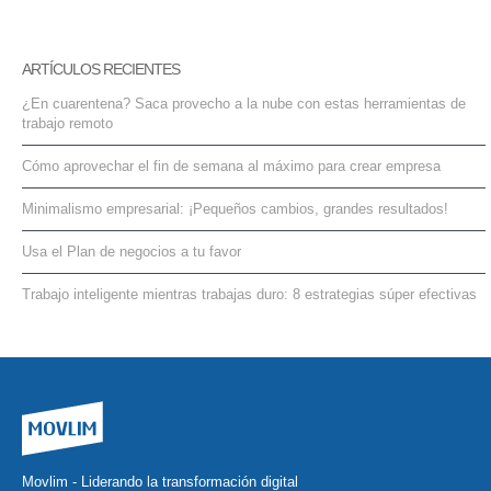
ARTÍCULOS RECIENTES
¿En cuarentena? Saca provecho a la nube con estas herramientas de
trabajo remoto
Cómo aprovechar el fin de semana al máximo para crear empresa
Minimalismo empresarial: ¡Pequeños cambios, grandes resultados!
Usa el Plan de negocios a tu favor
Trabajo inteligente mientras trabajas duro: 8 estrategias súper efectivas
Movlim - Liderando la transformación digital