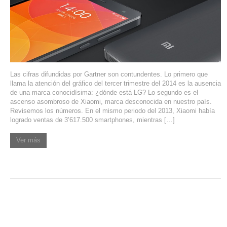
SERVIDORES DEDICADOS
AGENCIA DIGITAL
PAGINAS WEB PARA NEGOCIOS
Las cifras difundidas por Gartner son contundentes. Lo primero que
PAGINA WEB CON MANEJADOR DE CONTENIDOS
llama la atención del gráfico del tercer trimestre del 2014 es la ausencia
de una marca conocidísima: ¿dónde está LG? Lo segundo es el
PAGINA WEB CON CATÁLOGO DE PRODUCTOS
ascenso asombroso de Xiaomi, marca desconocida en nuestro país.
Revisemos los números. En el mismo periodo del 2013, Xiaomi había
logrado ventas de 3’617.500 smartphones, mientras […]
PAGINAS WEB A MEDIDA
Ver más
APPS PARA NEGOCIOS
SISTEMAS PARA NEGOCIOS Y EMPRESAS
MARKETING DIGITAL
EMAIL MARKETING