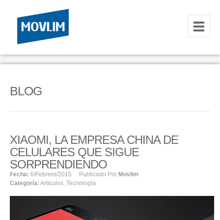
INICIO
NOSOTROS
BLOG
HOSTING
CORREOS CORPORATIVOS
XIAOMI, LA EMPRESA CHINA DE
HOSTING
CELULARES QUE SIGUE
RESELLER
SORPRENDIENDO
Fecha:
6/febrero/2015
Publicado Por
Movlim
Categoría:
Artículos
,
Tecnología
SERVIDORES VPS
SERVIDORES VPS WINDOWS