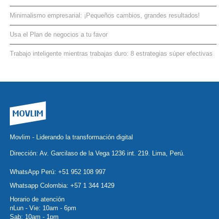
SERVICIOS DE TI
Minimalismo empresarial: ¡Pequeños cambios, grandes resultados!
ASESORÍA TECNOLÓGICA
Usa el Plan de negocios a tu favor
TRANSFORMACIÓN DIGITAL
Trabajo inteligente mientras trabajas duro: 8 estrategias súper efectivas
PORTAFOLIO
BLOG
CONTACTO
Movlim - Liderando la transformación digital
Dirección: Av. Garcilaso de la Vega 1236 int. 219. Lima, Perú.
WhatsApp Perú:
+51 952 108 997
Whatsapp Colombia:
+57 1 344 1429
Horario de atención
nLun - Vie: 10am - 6pm
Sab: 10am - 1pm