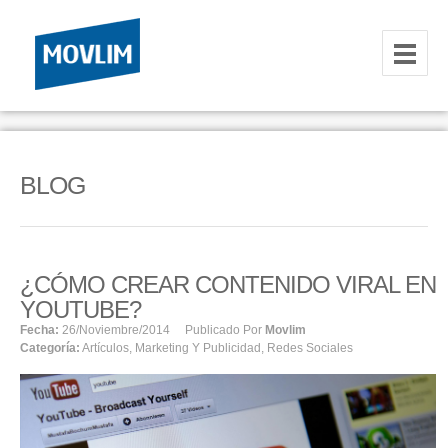
INICIO
NOSOTROS
BLOG
HOSTING
CORREOS CORPORATIVOS
¿CÓMO CREAR CONTENIDO VIRAL EN
HOSTING
YOUTUBE?
RESELLER
Fecha:
26/noviembre/2014
Publicado Por
Movlim
Categoría:
Artículos
,
Marketing Y Publicidad
,
Redes Sociales
SERVIDORES VPS
SERVIDORES VPS WINDOWS