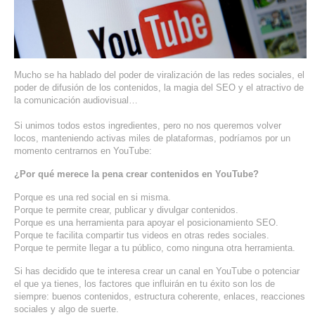
SERVIDORES DEDICADOS
AGENCIA DIGITAL
PAGINAS WEB PARA NEGOCIOS
Mucho se ha hablado del poder de viralización de las redes sociales, el
poder de difusión de los contenidos, la magia del SEO y el atractivo de
la comunicación audiovisual…
PAGINA WEB CON MANEJADOR DE CONTENIDOS
Si unimos todos estos ingredientes, pero no nos queremos volver
PAGINA WEB CON CATÁLOGO DE PRODUCTOS
locos, manteniendo activas miles de plataformas, podríamos por un
momento centrarnos en YouTube:
PAGINAS WEB A MEDIDA
¿Por qué merece la pena crear contenidos en YouTube?
Porque es una red social en si misma.
APPS PARA NEGOCIOS
Porque te permite crear, publicar y divulgar contenidos.
Porque es una herramienta para apoyar el posicionamiento SEO.
Porque te facilita compartir tus videos en otras redes sociales.
SISTEMAS PARA NEGOCIOS Y EMPRESAS
Porque te permite llegar a tu público, como ninguna otra herramienta.
MARKETING DIGITAL
Si has decidido que te interesa crear un canal en YouTube o potenciar
el que ya tienes, los factores que influirán en tu éxito son los de
siempre: buenos contenidos, estructura coherente, enlaces, reacciones
EMAIL MARKETING
sociales y algo de suerte.