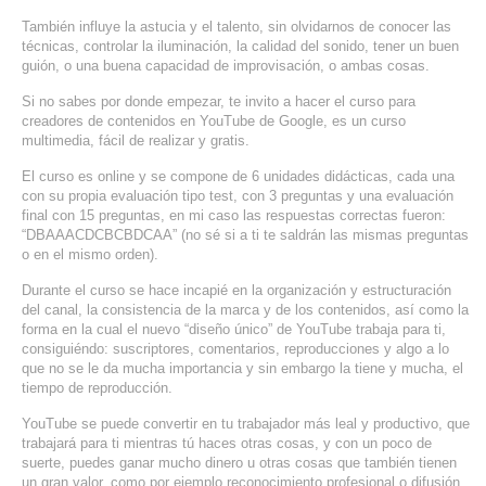
SERVICIOS DE TI
También influye la astucia y el talento, sin olvidarnos de conocer las
técnicas, controlar la iluminación, la calidad del sonido, tener un buen
guión, o una buena capacidad de improvisación, o ambas cosas.
ASESORÍA TECNOLÓGICA
Si no sabes por donde empezar, te invito a hacer el curso para
TRANSFORMACIÓN DIGITAL
creadores de contenidos en YouTube de Google, es un curso
multimedia, fácil de realizar y gratis.
PORTAFOLIO
El curso es online y se compone de 6 unidades didácticas, cada una
BLOG
con su propia evaluación tipo test, con 3 preguntas y una evaluación
final con 15 preguntas, en mi caso las respuestas correctas fueron:
CONTACTO
“DBAAACDCBCBDCAA” (no sé si a ti te saldrán las mismas preguntas
o en el mismo orden).
Durante el curso se hace incapié en la organización y estructuración
del canal, la consistencia de la marca y de los contenidos, así como la
forma en la cual el nuevo “diseño único” de YouTube trabaja para ti,
consiguiéndo: suscriptores, comentarios, reproducciones y algo a lo
que no se le da mucha importancia y sin embargo la tiene y mucha, el
tiempo de reproducción.
YouTube se puede convertir en tu trabajador más leal y productivo, que
trabajará para ti mientras tú haces otras cosas, y con un poco de
suerte, puedes ganar mucho dinero u otras cosas que también tienen
un gran valor, como por ejemplo reconocimiento profesional o difusión