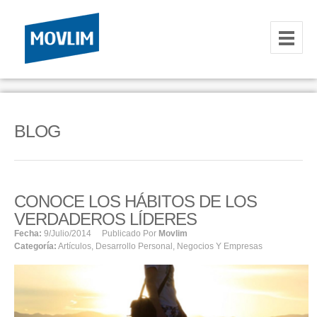
INICIO
NOSOTROS
BLOG
HOSTING
CORREOS CORPORATIVOS
CONOCE LOS HÁBITOS DE LOS
HOSTING
VERDADEROS LÍDERES
RESELLER
Fecha:
9/julio/2014
Publicado Por
Movlim
Categoría:
Artículos
,
Desarrollo Personal
,
Negocios Y Empresas
SERVIDORES VPS
SERVIDORES VPS WINDOWS