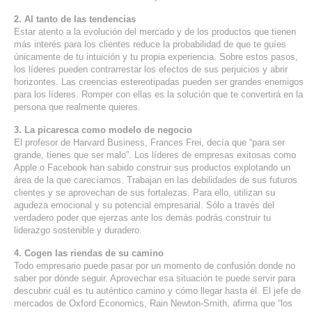
SERVICIOS DE TI
2. Al tanto de las tendencias
Estar atento a la evolución del mercado y de los productos que tienen
ASESORÍA TECNOLÓGICA
más interés para los clientes reduce la probabilidad de que te guíes
únicamente de tu intuición y tu propia experiencia. Sobre estos pasos,
los líderes pueden contrarrestar los efectos de sus perjuicios y abrir
TRANSFORMACIÓN DIGITAL
horizontes. Las creencias estereotipadas pueden ser grandes enemigos
PORTAFOLIO
para los líderes. Romper con ellas es la solución que te convertirá en la
persona que realmente quieres.
BLOG
3. La picaresca como modelo de negocio
CONTACTO
El profesor de Harvard Business, Frances Frei, decía que “para ser
grande, tienes que ser malo”. Los líderes de empresas exitosas como
Apple o Facebook han sabido construir sus productos explotando un
área de la que carecíamos. Trabajan en las debilidades de sus futuros
clientes y se aprovechan de sus fortalezas. Para ello, utilizan su
agudeza emocional y su potencial empresarial. Sólo a través del
verdadero poder que ejerzas ante los demás podrás construir tu
liderazgo sostenible y duradero.
4. Cogen las riendas de su camino
Todo empresario puede pasar por un momento de confusión donde no
saber por dónde seguir. Aprovechar esa situación te puede servir para
descubrir cuál es tu auténtico camino y cómo llegar hasta él. El jefe de
mercados de Oxford Economics, Rain Newton-Smith, afirma que “los