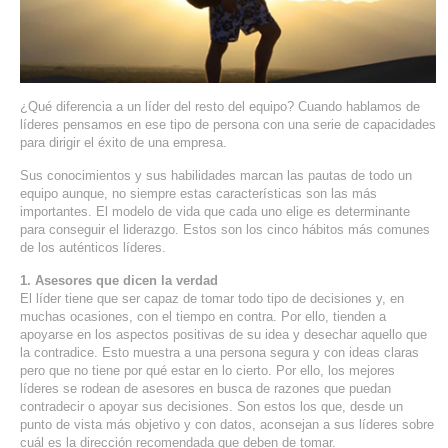
SERVIDORES DEDICADOS
AGENCIA DIGITAL
PAGINAS WEB PARA NEGOCIOS
¿Qué diferencia a un líder del resto del equipo? Cuando hablamos de
líderes pensamos en ese tipo de persona con una serie de capacidades
para dirigir el éxito de una empresa.
PAGINA WEB CON MANEJADOR DE CONTENIDOS
Sus conocimientos y sus habilidades marcan las pautas de todo un
equipo aunque, no siempre estas características son las más
PAGINA WEB CON CATÁLOGO DE PRODUCTOS
importantes. El modelo de vida que cada uno elige es determinante
para conseguir el liderazgo. Estos son los cinco hábitos más comunes
PAGINAS WEB A MEDIDA
de los auténticos líderes.
1. Asesores que dicen la verdad
APPS PARA NEGOCIOS
El líder tiene que ser capaz de tomar todo tipo de decisiones y, en
muchas ocasiones, con el tiempo en contra. Por ello, tienden a
apoyarse en los aspectos positivas de su idea y desechar aquello que
SISTEMAS PARA NEGOCIOS Y EMPRESAS
la contradice. Esto muestra a una persona segura y con ideas claras
pero que no tiene por qué estar en lo cierto. Por ello, los mejores
MARKETING DIGITAL
líderes se rodean de asesores en busca de razones que puedan
contradecir o apoyar sus decisiones. Son estos los que, desde un
punto de vista más objetivo y con datos, aconsejan a sus líderes sobre
EMAIL MARKETING
cuál es la dirección recomendada que deben de tomar.