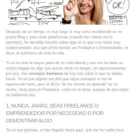
SERVIDORES DEDICADOS
AGENCIA DIGITAL
PAGINAS WEB PARA NEGOCIOS
Después de un tiempo, ni muy largo ni muy corto escribiendo en mi
propio Blog y para otras plataformas (cuando las clases me lo
permiten), he decidido hacerlo sobre algo en lo que creo estar muy
PAGINA WEB CON MANEJADOR DE CONTENIDOS
experimentado: eso que ahora llaman ser Freelance o Emprendedor, es
decir, el autónomo de toda la vida.
PAGINA WEB CON CATÁLOGO DE PRODUCTOS
Yo lo he sido la mayor parte de mi vida laboral y eso me ha dado un
amplio bagaje en algo que quizás otros no tengan, en equivocaciones;
PAGINAS WEB A MEDIDA
por eso, mis
consejos freelance
de hoy son sobre lo que no debes
hacer. Ya sé que alguno me dirá que vaya consejero si me he
equivocado tanto, pero el dicho “de los errores se aprende” es un
APPS PARA NEGOCIOS
hecho, tanto para un Freelance, como en el amor, aunque de ese mejor
no hablemos hoy.
SISTEMAS PARA NEGOCIOS Y EMPRESAS
1. NUNCA, JAMÁS, SEAS FREELANCE O
EMPRENDEDOR POR NECESIDAD O POR
MARKETING DIGITAL
DEMOSTRAR ALGO
EMAIL MARKETING
Ya sé que piensas, si has llegado hasta aquí, que me he vuelto loco,