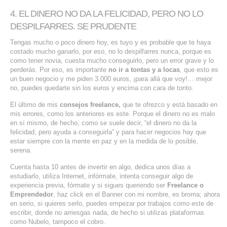
4. EL DINERO NO DA LA FELICIDAD, PERO NO LO
DESPILFARRES. SE PRUDENTE
Tengas mucho o poco dinero hoy, es tuyo y es probable que te haya
costado mucho ganarlo, por eso, no lo despilfarres nunca, porque es
como tener novia, cuesta mucho conseguirlo, pero un error grave y lo
perderás. Por eso, es importante
no ir a tontas y a locas
, que esto es
un buen negocio y me piden 3.000 euros, ¡para allá que voy!… mejor
no, puedes quedarte sin los euros y encima con cara de tonto.
El último de mis
consejos freelance,
que te ofrezco y está basado en
mis errores, como los anteriores es este. Porque el dinero no es malo
en sí mismo, de hecho, como se suele decir, “el dinero no da la
felicidad, pero ayuda a conseguirla” y para hacer negocios hay que
estar siempre con la mente en paz y en la medida de lo posible,
serena.
Cuenta hasta 10 antes de invertir en algo, dedica unos días a
estudiarlo, utiliza Internet, infórmate, intenta conseguir algo de
experiencia previa, fórmate y si sigues queriendo ser
Freelance o
Emprendedor
, haz click en el Banner con mi nombre, es broma; ahora
en serio, si quieres serlo, puedes empezar por trabajos como este de
escribir, donde no arriesgas nada, de hecho si utilizas plataformas
como Nubelo, tampoco el cobro.