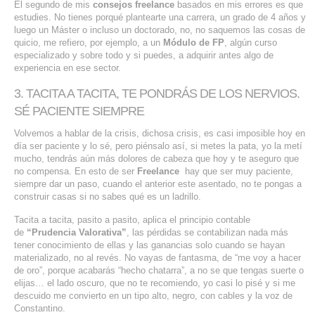
El segundo de mis
consejos freelance
basados en mis errores es que
estudies. No tienes porqué plantearte una carrera, un grado de 4 años y
luego un Máster o incluso un doctorado, no, no saquemos las cosas de
quicio, me refiero, por ejemplo, a un
Módulo de FP
, algún curso
especializado y sobre todo y si puedes, a adquirir antes algo de
experiencia en ese sector.
3. TACITA A TACITA, TE PONDRÁS DE LOS NERVIOS.
SÉ PACIENTE SIEMPRE
Volvemos a hablar de la crisis, dichosa crisis, es casi imposible hoy en
día ser paciente y lo sé, pero piénsalo así, si metes la pata, yo la metí
mucho, tendrás aún más dolores de cabeza que hoy y te aseguro que
no compensa. En esto de ser
Freelance
hay que ser muy paciente,
siempre dar un paso, cuando el anterior este asentado, no te pongas a
construir casas si no sabes qué es un ladrillo.
Tacita a tacita, pasito a pasito, aplica el principio contable
de
“Prudencia Valorativa”
, las pérdidas se contabilizan nada más
tener conocimiento de ellas y las ganancias solo cuando se hayan
materializado, no al revés. No vayas de fantasma, de “me voy a hacer
de oro”, porque acabarás “hecho chatarra”, a no se que tengas suerte o
elijas… el lado oscuro, que no te recomiendo, yo casi lo pisé y si me
descuido me convierto en un tipo alto, negro, con cables y la voz de
Constantino.