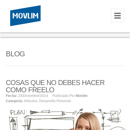
INICIO
NOSOTROS
BLOG
HOSTING
CORREOS CORPORATIVOS
COSAS QUE NO DEBES HACER
HOSTING
COMO FREELO
RESELLER
Fecha:
24/diciembre/2014
Publicado Por
Movlim
Categoría:
Artículos
,
Desarrollo Personal
SERVIDORES VPS
SERVIDORES VPS WINDOWS