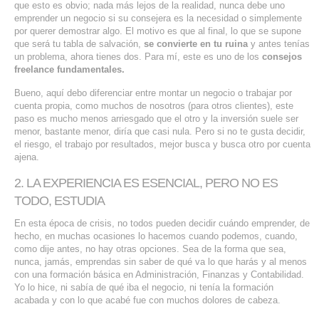
que esto es obvio; nada más lejos de la realidad, nunca debe uno
SERVICIOS DE TI
emprender un negocio si su consejera es la necesidad o simplemente
por querer demostrar algo. El motivo es que al final, lo que se supone
ASESORÍA TECNOLÓGICA
que será tu tabla de salvación,
se convierte en tu ruina
y antes tenías
un problema, ahora tienes dos. Para mí, este es uno de los
consejos
freelance fundamentales.
TRANSFORMACIÓN DIGITAL
Bueno, aquí debo diferenciar entre montar un negocio o trabajar por
PORTAFOLIO
cuenta propia, como muchos de nosotros (para otros clientes), este
paso es mucho menos arriesgado que el otro y la inversión suele ser
BLOG
menor, bastante menor, diría que casi nula. Pero si no te gusta decidir,
CONTACTO
el riesgo, el trabajo por resultados, mejor busca y busca otro por cuenta
ajena.
2. LA EXPERIENCIA ES ESENCIAL, PERO NO ES
TODO, ESTUDIA
En esta época de crisis, no todos pueden decidir cuándo emprender, de
hecho, en muchas ocasiones lo hacemos cuando podemos, cuando,
como dije antes, no hay otras opciones. Sea de la forma que sea,
nunca, jamás, emprendas sin saber de qué va lo que harás y al menos
con una formación básica en Administración, Finanzas y Contabilidad.
Yo lo hice, ni sabía de qué iba el negocio, ni tenía la formación
acabada y con lo que acabé fue con muchos dolores de cabeza.