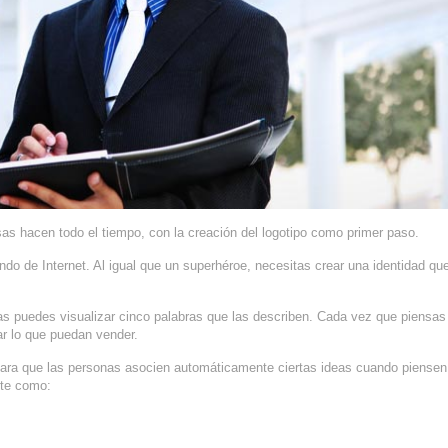
as hacen todo el tiempo, con la creación del logotipo como primer paso.
do de Internet. Al igual que un superhéroe, necesitas crear una identidad que
as puedes visualizar cinco palabras que las describen. Cada vez que piensas
ar lo que puedan vender.
ara que las personas asocien automáticamente ciertas ideas cuando piensen 
rte como: