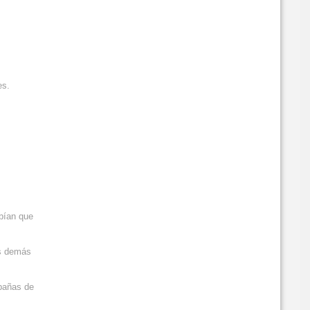
es.
abían que
os demás
mpañas de