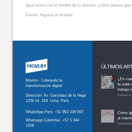
Igual ocurre con el nombre de tu dominio: ¿cómo quieres que 
Fuente: Negocio al instante
ÚLTIMOS AR
tter
Facebook
LinkedIn
Buscar
whatsapp
¿En cua
Movlim - Liderando la
la nube 
transformación digital
trabajo 
Dirección: Av. Garcilaso de la Vega
Enmarzo 
1236 int. 219. Lima, Perú.
WhatsApp Perú:
+51 952 108 997
Cómo ap
al máxi
Whatsapp Colombia:
+57 1 344
Ennoviem
1429