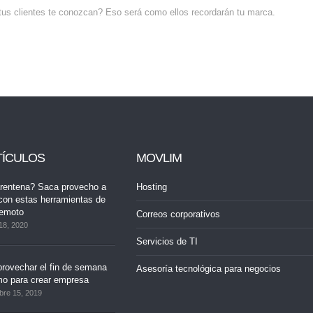
tus clientes te conozcan? Eso será como ellos recordarán tu marca.
TÍCULOS
MOVLIM
rentena? Saca provecho a
Hosting
con estas herramientas de
remoto
Correos corporativos
18, 2020
Servicios de TI
rovechar el fin de semana
Asesoría tecnológica para negocios
mo para crear empresa
bre 15, 2019