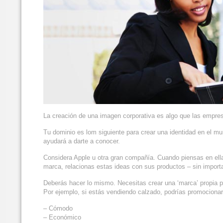
La creación de una imagen corporativa es algo que las empres
Tu dominio es lom siguiente para crear una identidad en el mun
ayudará a darte a conocer.
Considera Apple u otra gran compañía. Cuando piensas en ell
marca, relacionas estas ideas con sus productos – sin import
Deberás hacer lo mismo. Necesitas crear una ‘marca’ propia p
Por ejemplo, si estás vendiendo calzado, podrías promociona
– Cómodo
– Económico