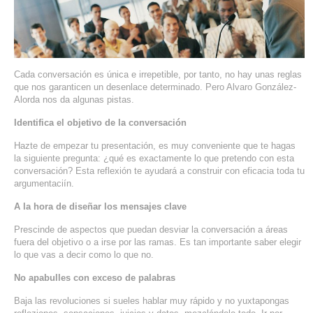
SERVIDORES DEDICADOS
AGENCIA DIGITAL
PAGINAS WEB PARA NEGOCIOS
Cada conversación es única e irrepetible, por tanto, no hay unas reglas
que nos garanticen un desenlace determinado. Pero Alvaro González-
Alorda nos da algunas pistas.
PAGINA WEB CON MANEJADOR DE CONTENIDOS
Identifica el objetivo de la conversación
PAGINA WEB CON CATÁLOGO DE PRODUCTOS
Hazte de empezar tu presentación, es muy conveniente que te hagas
la siguiente pregunta: ¿qué es exactamente lo que pretendo con esta
PAGINAS WEB A MEDIDA
conversación? Esta reflexión te ayudará a construir con eficacia toda tu
argumentaciín.
APPS PARA NEGOCIOS
A la hora de diseñar los mensajes clave
Prescinde de aspectos que puedan desviar la conversación a áreas
SISTEMAS PARA NEGOCIOS Y EMPRESAS
fuera del objetivo o a irse por las ramas. Es tan importante saber elegir
lo que vas a decir como lo que no.
MARKETING DIGITAL
No apabulles con exceso de palabras
EMAIL MARKETING
Baja las revoluciones si sueles hablar muy rápido y no yuxtapongas