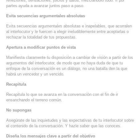
refleziones, sensaciones, juicios y datos, mezclándolo todo. Ir por
partes ayuda a avanzar juntos paso a paso.
SERVICIOS DE TI
Evita secuencias argumentales absolutas
ASESORÍA TECNOLÓGICA
Evita secuencias argumentales absolutas e inapelables, que acorralen
TRANSFORMACIÓN DIGITAL
al interlocutor y le fuercen a elegir ineludiblemente entre aceptarlas o
rechazar la totalidad de tus propuestas.
PORTAFOLIO
Apertura a modificar puntos de vista
BLOG
Manifiesta claramente tu disposición a cambiar de visión a partir de los
CONTACTO
argumentos del interlocutor, de modo que no haya duda de que tu
enfoque de la conversación es un diálogo, no una batalla den la que
habrá un vencedor y un vencido.
Recapitula
Recapitula lo que se avanza en la conversación con el fin de ir
ensanchando el terreno común.
No supongas
Asegúrate de las inquietudes y las expectativas de tu interlocutor sobre
el contenido de la conversación. Y hazle saber que las conoces.
Diseña los mensajes clave a partir del objetivo