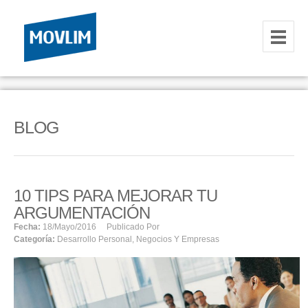
INICIO
NOSOTROS
BLOG
HOSTING
CORREOS CORPORATIVOS
10 TIPS PARA MEJORAR TU
HOSTING
ARGUMENTACIÓN
RESELLER
Fecha:
18/mayo/2016
Publicado Por
Categoría:
Desarrollo Personal
,
Negocios Y Empresas
SERVIDORES VPS
SERVIDORES VPS WINDOWS