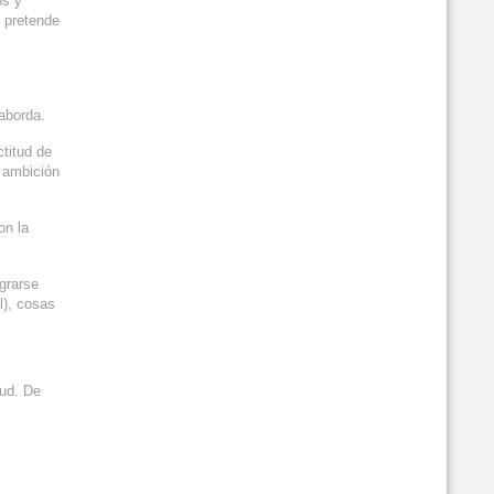
os y
e pretende
aborda.
ctitud de
y ambición
on la
grarse
l), cosas
tud. De