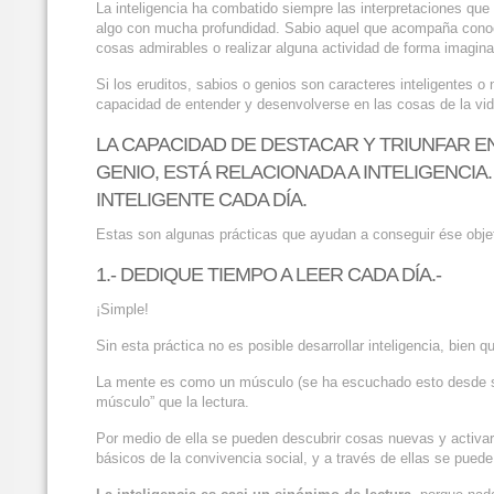
La inteligencia ha combatido siempre las interpretaciones que 
algo con mucha profundidad. Sabio aquel que acompaña conoci
cosas admirables o realizar alguna actividad de forma imaginati
Si los eruditos, sabios o genios son caracteres inteligentes o 
capacidad de entender y desenvolverse en las cosas de la vid
LA CAPACIDAD DE DESTACAR Y TRIUNFAR EN 
GENIO, ESTÁ RELACIONADA A INTELIGENCIA
INTELIGENTE CADA DÍA.
Estas son algunas prácticas que ayudan a conseguir ése objet
1.- DEDIQUE TIEMPO A LEER CADA DÍA.-
¡Simple!
Sin esta práctica no es posible desarrollar inteligencia, bien 
La mente es como un músculo (se ha escuchado esto desde sie
músculo” que la lectura.
Por medio de ella se pueden descubrir cosas nuevas y activar 
básicos de la convivencia social, y a través de ellas se pued