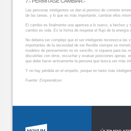
7.- PERMÍTASE CAMBIAR.-
Las personas inteligentes se dan el permiso de cometer errores
de las tareas, y lo que es más importante, cambiar ellos mis
El cambio es finalmente una apertura a lo nuevo, a hechos y s
cambio es vida. Es la forma de respetar el flujo de la energía
No debiera ser complejo que el ser inteligente reconozca las v
importantes de la necesidad de ser flexible siempre se mimeti
modelos de pensamiento no es sencillo, ni siquiera para las me
discutirlas con otros, escuchar y evaluar posiciones ajenas, 
que debe hacer activamente la persona que busca ser más int
Y no hay pérdida en el empeño, porque en tanto más inteligen
Fuente: Emprendices