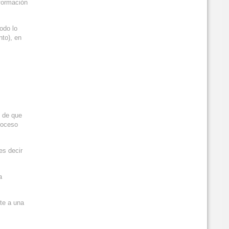
nformación
odo lo
nto), en
n de que
proceso
es decir
a
te a una