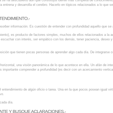
a se ha descubierto aún que constituya fuente más completa de conocimient
 entrena y desarrolla el cerebro. Hacerlo en tópicos relacionados a lo que s
TENDIMIENTO.-
bsorber información. Es cuestión de entender con profundidad aquello que se 
miento), es producto de factores simples, muchos de ellos relacionados a la a
 escuchar con interés, ser empático con los demás, tener paciencia, deseo 
posición que tienen pocas personas de aprender algo cada día. De integrarse c
orizontal, una visión panorámica de lo que acontece en ella. Un afán de inte
s importante comprender a profundidad (es decir con un acercamiento vertica
entendimiento de algún oficio o tarea. Una en la que pocos posean igual vir
vo.
cada día.
NTE Y BUSQUE ACLARACIONES.-