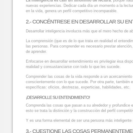
La inteligencia es casi un sinónimo de lectura
, porque nad
nuevas experiencias. Dedicar cada día un momento a la lectura
en la vida, genera un perfil competitivo incomparable.
2.- CONCÉNTRESE EN DESARROLLAR SU EN
Desarrollar inteligencia involucra más que el mero hecho de a
La comprensión (que es de lo que trata en realidad el entendi
las personas. Para comprender es necesario prestar atención,
de aprender.
Enfocarse en desarrollar entendimiento es privilegiar ésa dis
realidad y consustanciarse con todo lo que les sucede.
Comprender las cosas de la vida responde a un acercamiento h
conscientemente con lo que sucede. Por otra parte, también e
específicas: oficios, destrezas, experticias, habilidades, etc.
¡DESARROLLE SU ENTENDIMIENTO!
Comprenda las cosas que pasan a su alrededor y profundice el 
esto se trata la distinción y la construcción del perfil competiti
Y es una forma elemental de ser una persona más inteligente 
3.- CUESTIONE LAS COSAS PERMANENTEME