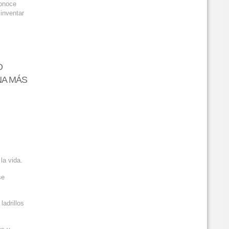
conoce
inventar
O
NA MÁS
la vida.
se
ladrillos