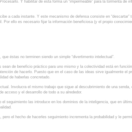
 Procesarlo. Y habilitar de esta forma un “impermeable” para la tormenta de i
ecibe a cada instante. Y este mecanismo de defensa consiste en “descartar” t
il. Por ello es necesario fijar la información beneficiosa (y el propio conocimie
, que éstas no terminen siendo un simple “divertimento intelectual”.
s sean de beneficio práctico para uno mismo y la colectividad está en funció
 intención de hacerlo. Puesto que en el caso de las ideas sirve igualmente el 
alidad de haberlas concretado.
ectual. Involucra el mismo trabajo que sigue al descubrimiento de una senda, 
de acceso y el desarrollo de todo a su alrededor.
 el seguimiento las introduce en los dominios de la inteligencia, que en últim
alidad.
 pero el hecho de hacerles seguimiento incrementa la probabilidad y le permi