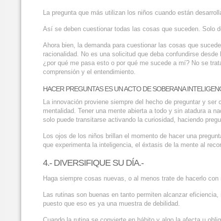
La pregunta que más utilizan los niños cuando están desarroll
Así se deben cuestionar todas las cosas que suceden. Solo 
Ahora bien, la demanda para cuestionar las cosas que suced
racionalidad. No es una solicitud que deba confundirse desde
¿por qué me pasa esto o por qué me sucede a mí? No se trata 
comprensión y el entendimiento.
HACER PREGUNTAS ES UN ACTO DE SOBERANA INTELIGENC
La innovación proviene siempre del hecho de preguntar y ser cu
mentalidad. Tener una mente abierta a todo y sin atadura a nad
solo puede transitarse activando la curiosidad, haciendo pre
Los ojos de los niños brillan el momento de hacer una pregun
que experimenta la inteligencia, el éxtasis de la mente al rec
4.- DIVERSIFIQUE SU DÍA.-
Haga siempre cosas nuevas, o al menos trate de hacerlo con r
Las rutinas son buenas en tanto permiten alcanzar eficiencia, i
puesto que eso es ya una muestra de debilidad.
Cuando la rutina se convierte en hábito y algo la afecta u ob