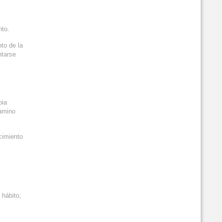
nto.
nto de la
ntarse
pia
camino
cimiento
 hábito,