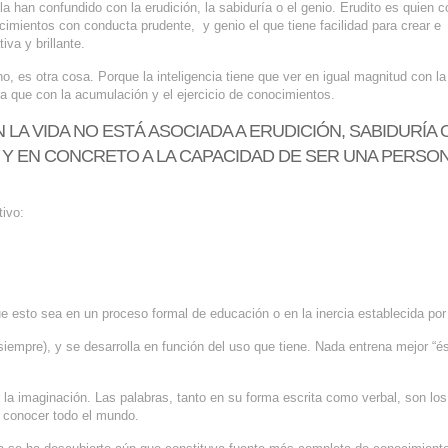
la han confundido con la erudición, la sabiduría o el genio. Erudito es quien 
mientos con conducta prudente, y genio el que tiene facilidad para crear e 
va y brillante.
no, es otra cosa. Porque la inteligencia tiene que ver en igual magnitud con la
a que con la acumulación y el ejercicio de conocimientos.
LA VIDA NO ESTÁ ASOCIADA A ERUDICIÓN, SABIDURÍA 
. Y EN CONCRETO A LA CAPACIDAD DE SER UNA PERSO
ivo:
que esto sea en un proceso formal de educación o en la inercia establecida por 
mpre), y se desarrolla en función del uso que tiene. Nada entrena mejor “é
la imaginación. Las palabras, tanto en su forma escrita como verbal, son los 
e conocer todo el mundo.