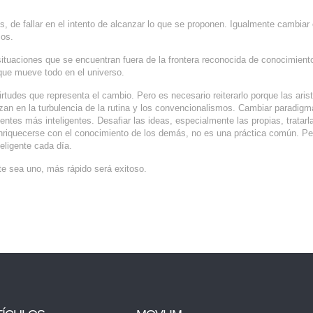
, de fallar en el intento de alcanzar lo que se proponen. Igualmente cambiar 
mos.
ituaciones que se encuentran fuera de la frontera reconocida de conocimient
 que mueve todo en el universo.
irtudes que representa el cambio. Pero es necesario reiterarlo porque las ari
zan en la turbulencia de la rutina y los convencionalismos. Cambiar paradigm
ntes más inteligentes. Desafiar las ideas, especialmente las propias, tratarl
enriquecerse con el conocimiento de los demás, no es una práctica común. Pe
eligente cada día.
te sea uno, más rápido será exitoso.