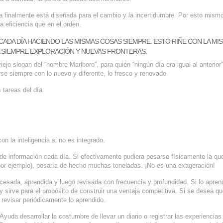
da finalmente está diseñada para el cambio y la incertidumbre. Por esto mismo
 eficiencia que en el orden.
ADA DÍA HACIENDO LAS MISMAS COSAS SIEMPRE. ESTO RIÑE CON LA MI
 SIEMPRE EXPLORACIÓN Y NUEVAS FRONTERAS.
jo slogan del “hombre Marlboro”, para quién “ningún día era igual al anterior”
se siempre con lo nuevo y diferente, lo fresco y renovado.
 tareas del día.
n la inteligencia si no es integrado.
e información cada día. Si efectivamente pudiera pesarse físicamente la que
 por ejemplo), pesaría de hecho muchas toneladas. ¡No es una exageración!
cesada, aprendida y luego revisada con frecuencia y profundidad. Si lo apren
 sirve para el propósito de construir una ventaja competitiva. Si se desea qu
revisar periódicamente lo aprendido.
yuda desarrollar la costumbre de llevar un diario o registrar las experiencias