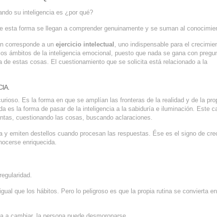
ando su inteligencia es ¿por qué?
de esta forma se llegan a comprender genuinamente y se suman al conocimie
en corresponde a un
ejercicio intelectual
, uno indispensable para el crecimie
 los ámbitos de la inteligencia emocional, puesto que nada se gana con pregu
de estas cosas. El cuestionamiento que se solicita está relacionado a la
IA.
rioso. Es la forma en que se amplían las fronteras de la realidad y de la pro
a es la forma de pasar de la inteligencia a la sabiduría e iluminación. Este 
guntas, cuestionando las cosas, buscando aclaraciones.
ta y emiten destellos cuando procesan las respuestas. Ése es el signo de cre
onocerse enriquecida.
egularidad.
gual que los hábitos. Pero lo peligroso es que la propia rutina se convierta en
liga a cambiar, la persona puede desmoronarse.