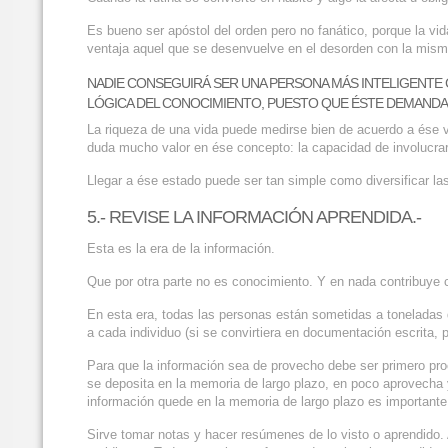
Es bueno ser apóstol del orden pero no fanático, porque la vi
ventaja aquel que se desenvuelve en el desorden con la misma
NADIE CONSEGUIRÁ SER UNA PERSONA MÁS INTELIGENTE C
LÓGICA DEL CONOCIMIENTO, PUESTO QUE ÉSTE DEMANDA
La riqueza de una vida puede medirse bien de acuerdo a ése vie
duda mucho valor en ése concepto: la capacidad de involucrar
Llegar a ése estado puede ser tan simple como diversificar las
5.- REVISE LA INFORMACIÓN APRENDIDA.-
Esta es la era de la información.
Que por otra parte no es conocimiento. Y en nada contribuye co
En esta era, todas las personas están sometidas a toneladas d
a cada individuo (si se convirtiera en documentación escrita,
Para que la información sea de provecho debe ser primero pro
se deposita en la memoria de largo plazo, en poco aprovecha y
información quede en la memoria de largo plazo es importante 
Sirve tomar notas y hacer resúmenes de lo visto o aprendido. A