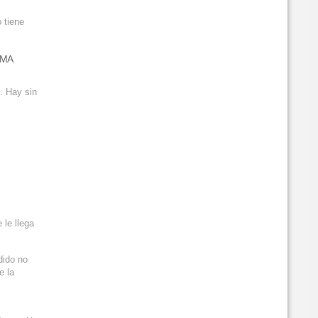
 tiene
SMA
. Hay sin
 le llega
dido no
e la