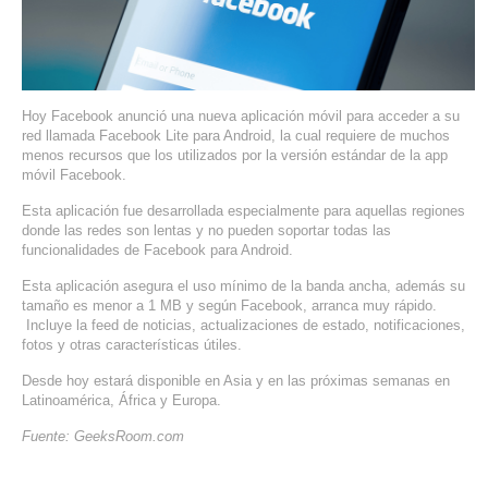
SERVIDORES DEDICADOS
AGENCIA DIGITAL
PAGINAS WEB PARA NEGOCIOS
Hoy Facebook anunció una nueva aplicación móvil para acceder a su
red llamada Facebook Lite para Android, la cual requiere de muchos
menos recursos que los utilizados por la versión estándar de la app
PAGINA WEB CON MANEJADOR DE CONTENIDOS
móvil Facebook.
Esta aplicación fue desarrollada especialmente para aquellas regiones
PAGINA WEB CON CATÁLOGO DE PRODUCTOS
donde las redes son lentas y no pueden soportar todas las
funcionalidades de Facebook para Android.
PAGINAS WEB A MEDIDA
Esta aplicación asegura el uso mínimo de la banda ancha, además su
tamaño es menor a 1 MB y según Facebook, arranca muy rápido.
APPS PARA NEGOCIOS
Incluye la feed de noticias, actualizaciones de estado, notificaciones,
fotos y otras características útiles.
SISTEMAS PARA NEGOCIOS Y EMPRESAS
Desde hoy estará disponible en Asia y en las próximas semanas en
Latinoamérica, África y Europa.
MARKETING DIGITAL
Fuente: GeeksRoom.com
EMAIL MARKETING