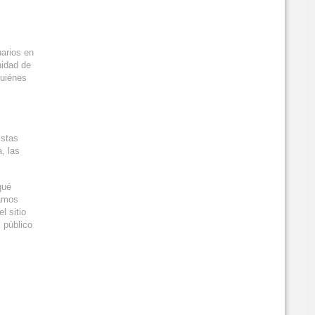
uarios en
nidad de
quiénes
istas
, las
qué
íamos
l sitio
 público