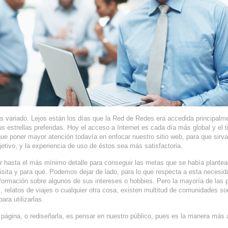
 variado. Lejos están los días que la Red de Redes era accedida principalm
s estrellas preferidas. Hoy el acceso a Internet es cada día más global y el t
e poner mayor atención todavía en enfocar nuestro sitio web, para que sirv
jetivo, y la experiencia de uso de éstos sea más satisfactoria.
ar hasta el más mínimo detalle para conseguir las metas que se había plantea
sita y para qué. Podemos dejar de lado, para lo que respecta a esta necesid
nformación sobre algunos de sus intereses o hobbies. Pero la mayoría de las 
, relatos de viajes o cualquier otra cosa, existen multitud de comunidades so
ara utilizarlas.
 página, o rediseñarla, es pensar en nuestro público, pues es la manera más