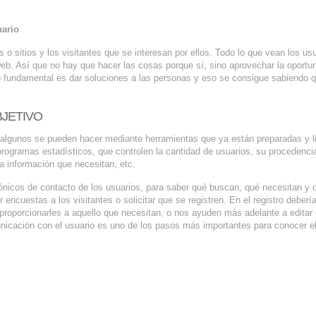
uario
o sitios y los visitantes que se interesan por ellos. Todo lo que vean los us
 web. Así que no hay que hacer las cosas porque sí, sino aprovechar la oportu
lo fundamental es dar soluciones a las personas y eso se consigue sabiendo 
JETIVO
y algunos se pueden hacer mediante herramientas que ya están preparadas y l
rogramas estadísticos, que controlen la cantidad de usuarios, su procedencia
la información que necesitan, etc.
rónicos de contacto de los usuarios, para saber qué buscan, qué necesitan y 
er encuestas a los visitantes o solicitar que se registren. En el registro deber
roporcionarles a aquello que necesitan, o nos ayuden más adelante a editar e
nicación con el usuario es uno de los pasos más importantes para conocer el