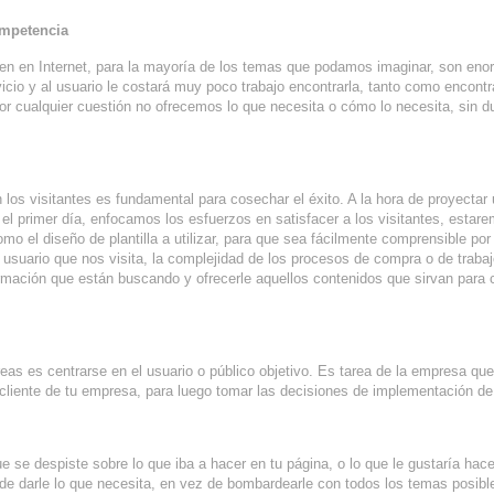
ompetencia
ten en Internet, para la mayoría de los temas que podamos imaginar, son eno
cio y al usuario le costará muy poco trabajo encontrarla, tanto como encontr
 por cualquier cuestión no ofrecemos lo que necesita o cómo lo necesita, sin d
 los visitantes es fundamental para cosechar el éxito. A la hora de proyectar 
el primer día, enfocamos los esfuerzos en satisfacer a los visitantes, estar
 el diseño de plantilla a utilizar, para que sea fácilmente comprensible por 
el usuario que nos visita, la complejidad de los procesos de compra o de trabaj
ormación que están buscando y ofrecerle aquellos contenidos que sirvan para 
eas es centrarse en el usuario o público objetivo. Es tarea de la empresa que
o cliente de tu empresa, para luego tomar las decisiones de implementación de 
 se despiste sobre lo que iba a hacer en tu página, o lo que le gustaría hace
e darle lo que necesita, en vez de bombardearle con todos los temas posibl