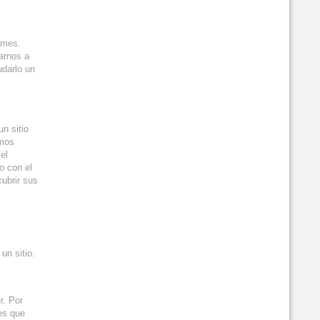
rmes.
arnos a
udarlo un
un sitio
emos
el
o con el
cubrir sus
un sitio.
r. Por
es que