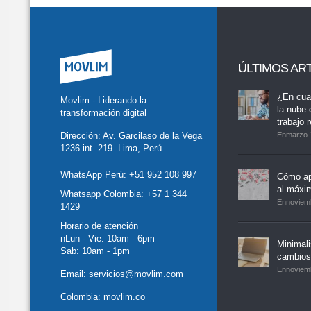
ÚLTIMOS AR
tter
Facebook
LinkedIn
Buscar
whatsapp
¿En cua
Movlim - Liderando la
la nube 
transformación digital
trabajo 
Dirección: Av. Garcilaso de la Vega
Enmarzo 
1236 int. 219. Lima, Perú.
WhatsApp Perú:
+51 952 108 997
Cómo ap
al máxi
Whatsapp Colombia:
+57 1 344
Ennoviem
1429
Horario de atención
nLun - Vie: 10am - 6pm
Minimal
Sab: 10am - 1pm
cambios,
Ennoviem
Email:
servicios@movlim.com
Colombia:
movlim.co