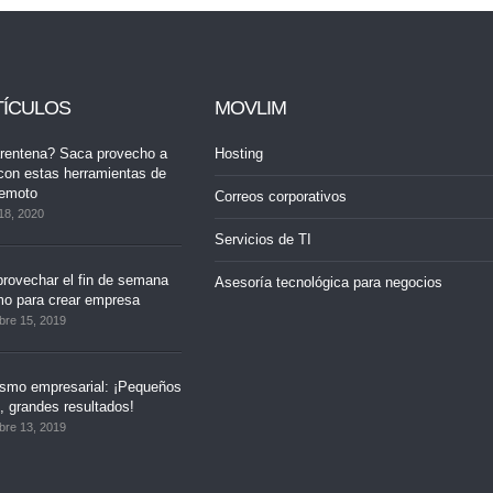
TÍCULOS
MOVLIM
rentena? Saca provecho a
Hosting
con estas herramientas de
remoto
Correos corporativos
18, 2020
Servicios de TI
rovechar el fin de semana
Asesoría tecnológica para negocios
mo para crear empresa
bre 15, 2019
ismo empresarial: ¡Pequeños
 grandes resultados!
bre 13, 2019