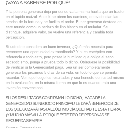
¡VAYA A SABERSE POR QUÉ!
Y la persona generosa deja por donde va la misma huella que un tractor
en el tupido maizal. Ante él se abren los caminos, se evidencian las
sendas de la fortuna y se facilita el andar. El ser generoso destaca en
este mundo como un pedazo de lino blanco en el muladar. Se
distingue, adquiere valor, se vuelve una referencia y cambia toda
percepción.
Si usted se considera un buen inversor, ¿Qué más necesita para
reconocer una oportunidad extraordinaria? Y si es escéptico con
referencia a todo esto, pero posee la humildad que obliga al sano
escepticismo, ponga a prueba todo lo dicho. Otórguese la posibilidad
de verificar si la Generosidad paga. Sea un ser completamente
generoso los próximos 5 días de su vida, en todo lo que se permita
recordar. Verifique luego los resultados y sea honesto con usted mismo
en la evaluación, en la misma forma en que lo es cuando trata una
inversión convencional.
SI LOS RESULTADOS CONFIRMAN LO DICHO, ¡HAGA DE LA
GENEROSIDAD SU NEGOCIO PRINCIPAL! LE DARÁ BENEFICIOS DE
LOS QUE GOZARÁ HASTA EL ÚLTIMO DÍA QUE HABITE ESTA TIERRA.
¡Y MUCHO MÁS ALLÁ! PORQUE ESTE TIPO DE PERSONAS SE
RECUERDA SIEMPRE.