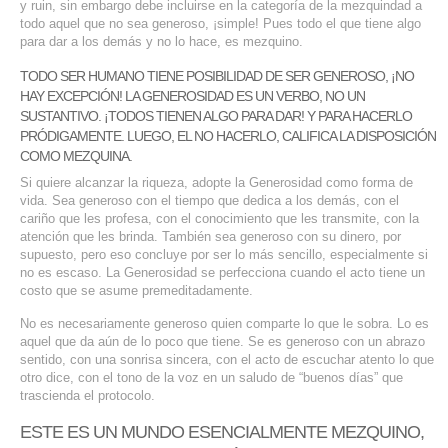
y ruin, sin embargo debe incluirse en la categoría de la mezquindad a
todo aquel que no sea generoso, ¡simple! Pues todo el que tiene algo
para dar a los demás y no lo hace, es mezquino.
TODO SER HUMANO TIENE POSIBILIDAD DE SER GENEROSO, ¡NO
HAY EXCEPCIÓN! LA GENEROSIDAD ES UN VERBO, NO UN
SUSTANTIVO. ¡TODOS TIENEN ALGO PARA DAR! Y PARA HACERLO
PRÓDIGAMENTE. LUEGO, EL NO HACERLO, CALIFICA LA DISPOSICIÓN
COMO MEZQUINA.
Si quiere alcanzar la riqueza, adopte la Generosidad como forma de
vida. Sea generoso con el tiempo que dedica a los demás, con el
cariño que les profesa, con el conocimiento que les transmite, con la
atención que les brinda. También sea generoso con su dinero, por
supuesto, pero eso concluye por ser lo más sencillo, especialmente si
no es escaso. La Generosidad se perfecciona cuando el acto tiene un
costo que se asume premeditadamente.
No es necesariamente generoso quien comparte lo que le sobra. Lo es
aquel que da aún de lo poco que tiene. Se es generoso con un abrazo
sentido, con una sonrisa sincera, con el acto de escuchar atento lo que
otro dice, con el tono de la voz en un saludo de “buenos días” que
trascienda el protocolo.
ESTE ES UN MUNDO ESENCIALMENTE MEZQUINO,