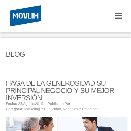
INICIO
NOSOTROS
BLOG
HOSTING
CORREOS CORPORATIVOS
HAGA DE LA GENEROSIDAD SU
HOSTING
PRINCIPAL NEGOCIO Y SU MEJOR
RESELLER
INVERSIÓN
Fecha:
23/agosto/2019
Publicado Por
Categoría:
Marketing Y Publicidad
,
Negocios Y Empresas
SERVIDORES VPS
SERVIDORES VPS WINDOWS