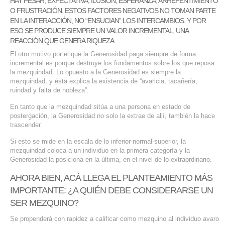
HAY PESAR, EXPECTATIVA, ILUSIÓN, ESPERANZA, ARREPENTIMIENTO
O FRUSTRACIÓN. ESTOS FACTORES NEGATIVOS NO TOMAN PARTE
EN LA INTERACCIÓN, NO “ENSUCIAN” LOS INTERCAMBIOS. Y POR
ESO SE PRODUCE SIEMPRE UN VALOR INCREMENTAL, UNA
REACCIÓN QUE GENERA RIQUEZA.
El otro motivo por el que la Generosidad paga siempre de forma
incremental es porque destruye los fundamentos sobre los que reposa
la mezquindad. Lo opuesto a la Generosidad es siempre la
mezquindad, y ésta explica la existencia de “avaricia, tacañería,
ruindad y falta de nobleza”.
En tanto que la mezquindad sitúa a una persona en estado de
postergación, la Generosidad no solo la extrae de allí, también la hace
trascender.
Si esto se mide en la escala de lo inferior-normal-superior, la
mezquindad coloca a un individuo en la primera categoría y la
Generosidad la posiciona en la última, en el nivel de lo extraordinario.
AHORA BIEN, ACÁ LLEGA EL PLANTEAMIENTO MÁS
IMPORTANTE: ¿A QUIÉN DEBE CONSIDERARSE UN
SER MEZQUINO?
Se propenderá con rapidez a calificar como mezquino al individuo avaro