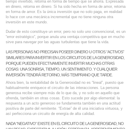
tiempo invertido, retorna en forma de tiempo que se ahorra. Expresada
en dinero, retorna en dinero. Si ha sido hecha en forma de amor, retorna
en forma de amor. Es la única inversión que no solo paga, en realidad
lo hace con una mecánica incremental que no tiene ninguna otra
inversión en este mundo.
Dudar de esto constituye un error, pero no solo uno convencional, es un
“error estratégico”, porque anula una ventaja competitiva que en mucho
sirve para navegar por las aguas turbulentas que tiene la vida.
LAS PERSONAS NO PRECISAN POSEER DINERO U OTROS “ACTIVOS”
SIMILARES PARA INVERTIR EN LOS CIRCUITOS DE LA GENEROSIDAD,
PORQUE PUEDEN EFECTIVAMENTE INVERTIR MUCHAS OTRAS
COSAS: UNA SONRISA, TIEMPO, UN SENTIMIENTO. Y CUALQUIER
INVERSIÓN TENDRÁ RETORNO, MÁS TEMPRANO QUE TARDE.
Ahora bien, la rentabilidad de la Generosidad no es “lineal”, puesto que
habitualmente enriquece el circuito de las interacciones. La persona
generosa recibe siempre más de lo que da, y no solo en aquello que
ofrenda, también en otras cosas. Esto sucede por algo elemental: la
respuesta a un acto generoso se fundamenta también en una actitud
positiva de parte del remitente. “Extrae” de él una iniciativa virtuosa, y
así perfecciona un circuito de energía de alta calidad.
NADA “NEGATIVO” EXISTE EN EL CIRCUITO DE LA GENEROSIDAD, NO