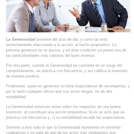
SERVIDORES DEDICADOS
AGENCIA DIGITAL
PAGINAS WEB PARA NEGOCIOS
La Generosidad
proviene del acto de dar, y como tal está
PAGINA WEB CON MANEJADOR DE CONTENIDOS
estrechamente relacionado a la acción, al hecho propositivo. La
persona generosa no es pasiva, y en ésta condición ya posee una de
las particularidades más valiosas del buen inversor.
PAGINA WEB CON CATÁLOGO DE PRODUCTOS
Por otra parte, cuando la Generosidad se convierte en un rasgo del
comportamiento, se practica con frecuencia, y así califica la inversión
PAGINAS WEB A MEDIDA
de manera positiva.
Finalmente, quien es generoso no tiene expectativas de recompensa, y
APPS PARA NEGOCIOS
por lo tanto cualquier efecto que sus actos tengan, es de alta
rentabilidad.
SISTEMAS PARA NEGOCIOS Y EMPRESAS
La Generosidad entonces reúne todos los requisitos de una buena
inversión: a) constituye una acción propositiva, b) es un acto que se
MARKETING DIGITAL
practica con frecuencia y, c) su rentabilidad excede las expectativas.
Súmese a esto todo lo que la Generosidad representa en términos
EMAIL MARKETING
cualitativos y se trata de uno de los actos más inteligentes que