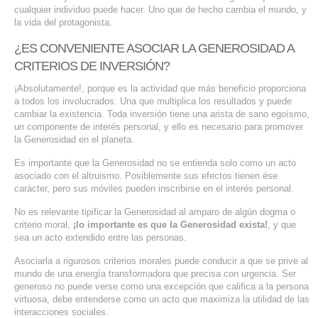
cualquier individuo puede hacer. Uno que de hecho cambia el mundo, y
SERVICIOS DE TI
la vida del protagonista.
ASESORÍA TECNOLÓGICA
¿ES CONVENIENTE ASOCIAR LA GENEROSIDAD A
CRITERIOS DE INVERSIÓN?
TRANSFORMACIÓN DIGITAL
¡Absolutamente!, porque es la actividad que más beneficio proporciona
PORTAFOLIO
a todos los involucrados. Una que multiplica los resultados y puede
cambiar la existencia. Toda inversión tiene una arista de sano egoísmo,
BLOG
un componente de interés personal, y ello es necesario para promover
la Generosidad en el planeta.
CONTACTO
Es importante que la Generosidad no se entienda solo como un acto
asociado con el altruismo. Posiblemente sus efectos tienen ése
carácter, pero sus móviles pueden inscribirse en el interés personal.
No es relevante tipificar la Generosidad al amparo de algún dogma o
criterio moral,
¡lo importante es que la Generosidad exista!
, y que
sea un acto extendido entre las personas.
Asociarla a rigurosos criterios morales puede conducir a que se prive al
mundo de una energía transformadora que precisa con urgencia. Ser
generoso no puede verse como una excepción que califica a la persona
virtuosa, debe entenderse como un acto que maximiza la utilidad de las
interacciones sociales.