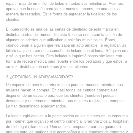
repartir más de un millón de bolas en todas sus heladerías. Además,
aprovechan la ocasión para lanzar nuevos sabores, en una original
manera de testarlos. Es la forma de agradecer la fidelidad de los
clientes.
El buen rollito es una de las señas de identidad de esta marca en
distintas partes del mundo. En esta línea se enmarcan la acción de
algunas heladerías que utilizaban a policías municipales. Éstos,
cuando veían a alguien que realizaba un acto amable, le regalaban un
billete canjeable por un cucurucho de helado con el lema: Sé quien eres
y sé lo que has hecho. Otra heladería imprimió bonos similares con
forma de receta médica para repartir entre los pediatras y que éstos, a
su vez, distribuyeran entre sus jóvenes clientes.
3. ¿CREARÍAS UN ‘APARCAMARIDOS’?
Un espacio de ocio y entretenimiento para los maridos mientras sus
mujeres hacen la compra. En casi todos los centros comerciales
disponen de un espacio para que los clientes (hombres) puedan
descansar y entretenerse mientras sus mujeres realizan las compras.
Lo han denominado aparcamaridos.
La idea surgió gracias a la participación de los clientes en un concurso
por Internet que organizó el centro comercial Gran Via 2 de L’Hospitalet
de Llobregat (Barcelona). Uno de ellos propuso crear una guardería
gratuita para los maridos que acompañan a sus esposas de compras y