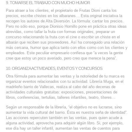
9. TOMARSE EL TRABAJO CON MUCHO HUMOR
Para atraer a los clientes, el propietario de Frutas Dioni canta los
precios, escribe chistes en los albaranes… Esta original iniciativa la
recogen los autores de Alta Diversión. La fórmula: cantar los precios.
Pero no sólo eso, porque Dionisio Hornillo pone en práctica otras ideas
atrevidas, como tallar la fruta con formas originales, preparar un
concurso relacionando la fruta con el cine o escribir un chiste en el
albarán que reciben sus proveedores. Así ha conseguido una relación
más cercana, humor que aplica tanto con ellos como con los clientes y
empleados. Este peculiar empresario confiesa que “a veces la gente
cree que estoy un poco averiado, pero creo que merece la pena”.
10. ORGANIZA ACTIVIDADES, EVENTOS Y CONCURSOS
Otra fórmula para aumentar las ventas y la notoriedad de tu marca es
organizar eventos relacionados con tu actividad. Librería Muga, en el
madrileño barrio de Vallecas, realiza al cabo del año decenas de
actividades culturales gratuitas: exposiciones, presentaciones de
libros, conferencias, tertulias, talleres infantiles, teatro, títeres…
Según un responsable de la librería, “el objetivo no es lucrarse, sino
aumentar la vida cultural del barrio. Ésta es nuestra seña de identidad”.
Las acciones repercuten también en las ventas, pues quien acude a
alguna actividad, aprovecha para adquirir algún libro. Si, por ejemplo,
ese día hay un taller infantil, aumentan las ventas de cuentos para