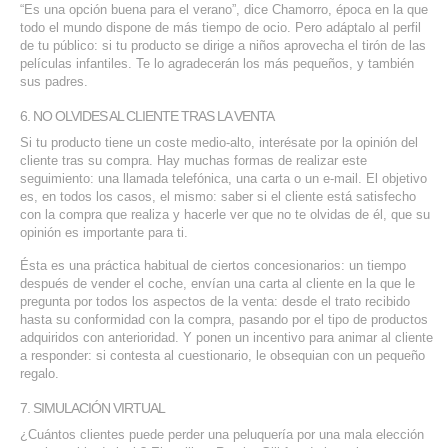
“Es una opción buena para el verano”, dice Chamorro, época en la que
todo el mundo dispone de más tiempo de ocio. Pero adáptalo al perfil
de tu público: si tu producto se dirige a niños aprovecha el tirón de las
películas infantiles. Te lo agradecerán los más pequeños, y también
sus padres.
6. NO OLVIDES AL CLIENTE TRAS LA VENTA
Si tu producto tiene un coste medio-alto, interésate por la opinión del
cliente tras su compra. Hay muchas formas de realizar este
seguimiento: una llamada telefónica, una carta o un e-mail. El objetivo
es, en todos los casos, el mismo: saber si el cliente está satisfecho
con la compra que realiza y hacerle ver que no te olvidas de él, que su
opinión es importante para ti.
Ésta es una práctica habitual de ciertos concesionarios: un tiempo
después de vender el coche, envían una carta al cliente en la que le
pregunta por todos los aspectos de la venta: desde el trato recibido
hasta su conformidad con la compra, pasando por el tipo de productos
adquiridos con anterioridad. Y ponen un incentivo para animar al cliente
a responder: si contesta al cuestionario, le obsequian con un pequeño
regalo.
7. SIMULACIÓN VIRTUAL
¿Cuántos clientes puede perder una peluquería por una mala elección