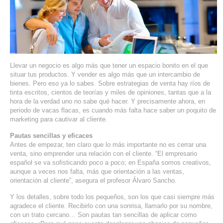
SERVIDORES DEDICADOS
AGENCIA DIGITAL
PAGINAS WEB PARA NEGOCIOS
Llevar un negocio es algo más que tener un espacio bonito en el que
PAGINA WEB CON MANEJADOR DE CONTENIDOS
situar tus productos. Y vender es algo más que un intercambio de
bienes. Pero eso ya lo sabes. Sobre estrategias de venta hay ríos de
tinta escritos, cientos de teorías y miles de opiniones, tantas que a la
PAGINA WEB CON CATÁLOGO DE PRODUCTOS
hora de la verdad uno no sabe qué hacer. Y precisamente ahora, en
periodo de vacas flacas, es cuando más falta hace saber un poquito de
marketing para cautivar al cliente.
PAGINAS WEB A MEDIDA
Pautas sencillas y eficaces
APPS PARA NEGOCIOS
Antes de empezar, ten claro que lo más importante no es cerrar una
venta, sino emprender una relación con el cliente. “El empresario
español se va sofisticando poco a poco; en España somos creativos,
SISTEMAS PARA NEGOCIOS Y EMPRESAS
aunque a veces nos falta, más que orientación a las ventas,
orientación al cliente”, asegura el profesor Álvaro Sancho.
MARKETING DIGITAL
Y los detalles, sobre todo los pequeños, son los que casi siempre más
agradece el cliente. Recibirlo con una sonrisa, llamarlo por su nombre,
EMAIL MARKETING
con un trato cercano… Son pautas tan sencillas de aplicar como