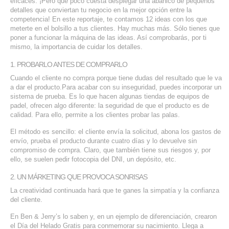
eficaces. ¡Pero qué poco cuesta desplegar una abanico de pequeños
detalles que conviertan tu negocio en la mejor opción entre la
SERVICIOS DE TI
competencia! En este reportaje, te contamos 12 ideas con los que
meterte en el bolsillo a tus clientes. Hay muchas más. Sólo tienes que
ASESORÍA TECNOLÓGICA
poner a funcionar la máquina de las ideas. Así comprobarás, por ti
mismo, la importancia de cuidar los detalles.
TRANSFORMACIÓN DIGITAL
1. PROBARLO ANTES DE COMPRARLO
PORTAFOLIO
Cuando el cliente no compra porque tiene dudas del resultado que le va
BLOG
a dar el producto.Para acabar con su inseguridad, puedes incorporar un
sistema de prueba. Es lo que hacen algunas tiendas de equipos de
CONTACTO
padel, ofrecen algo diferente: la seguridad de que el producto es de
calidad. Para ello, permite a los clientes probar las palas.
El método es sencillo: el cliente envía la solicitud, abona los gastos de
envío, prueba el producto durante cuatro días y lo devuelve sin
compromiso de compra. Claro, que también tiene sus riesgos y, por
ello, se suelen pedir fotocopia del DNI, un depósito, etc.
2. UN MÁRKETING QUE PROVOCA SONRISAS
La creatividad continuada hará que te ganes la simpatía y la confianza
del cliente.
En Ben & Jerry’s lo saben y, en un ejemplo de diferenciación, crearon
el Día del Helado Gratis para conmemorar su nacimiento. Llega a