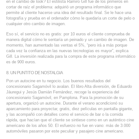
en el cambio de look? El estilista Ramiro Gill fue de los primeros en
cortar de raíz el problema: adquirió un programa informático que
permite al cliente hacerse una idea del resultado final. Se le hace una
fotografía y prueba en el ordenador cómo le quedaría un corte de pelo o
cualquier otro cambio de imagen.
Eso sí, el servicio no es gratis: por 10 euros el cliente comprueba de
manera digital cómo le sentaría un peinado y un cambio de imagen. De
momento, han aumentado las ventas el 5%, “pero irá a más porque
cada vez la confianza en las nuevas tecnologías es mayor”, explica
Gill. La inversión realizada para la compra de este programa informático
es de 900 euros.
8. UN PUNTITO DE NOSTALGIA
Pon un autocine en tu negocio. Los buenos resultados del
concesionario Sagamóvil lo avalan. El libro Alta diversión, de Eduardo
Jáuregui y Jesús Damián Fernández, recoge la experiencia del
concesionario Sagamóvil, en Pamplona. Para la promoción de su
apertura, organizó un autocine. Durante el verano acondicionó su
aparcamiento para proyectar, gratis, diez películas en pantalla gigante,
y las acompañó con detalles como el servicio de bar o la comida
rápida, que hacían que el cliente se sintiese como en un auténtico cine
americano de los años 50. El esfuerzo no fue en vano: más de 3.000
automóviles pasaron por este peculiar y pasajero cine americano.