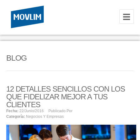
INICIO
NOSOTROS
BLOG
HOSTING
CORREOS CORPORATIVOS
12 DETALLES SENCILLOS CON LOS
HOSTING
QUE FIDELIZAR MEJOR A TUS
RESELLER
CLIENTES
Fecha:
22/junio/2016
Publicado Por
Categoría:
Negocios Y Empresas
SERVIDORES VPS
SERVIDORES VPS WINDOWS