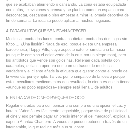
que se acababan aburriendo o cansando. La zona estaba equipadada
con sofás, televisiones y prensa y se plantea como un espacio para
desconectar, descansar o bien empezar a mirar la jornada deportiva del
fin de semana. La idea se puede aplicar a muchos negocios.
4. PARA ADULTOS QUE SE NIEGAN A CRECER
Medicinas contra los lunes, contra las dietas, contra los domingos sin
fútbol… ¿Una ilusión? Nada de eso, porque existe una empresa
barcelonesa, Happy Pills, cuyo aspecto exterior simula una farmacia
(aunque le cambian el color verde de la cruz por un alegre rosa), pero
los antídotos que vende son golosinas. Rellenan cada botella con
caramelos, sellan la apertura como en un frasco de medicinas
verdadero y el cliente añade la etiqueta que quiera: contra el precio de
la vivienda, por ejemplo. Tal vez por lo simpático de la idea o porque
estos peculiares medicamentos den resultado, lo cierto es que la tienda
–aunque es poco espaciosa– siempre está llena… de adultos.
5. ENTRADAS DE CINE O PARQUES DE OCIO
Regalar entradas para compensar una compra es una opción eficaz y
barata. “Además es fácilmente negociable, porque sirve de publicidad
al cine y eso permite pagar un precio inferior al del mercado”, explica la
experta Arantxa Chamorro. A veces se pueden obtener a través de un
intercambio, lo que reduce más aún su coste .