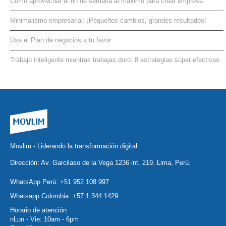
Cómo aprovechar el fin de semana al máximo para crear empresa
Minimalismo empresarial: ¡Pequeños cambios, grandes resultados!
Usa el Plan de negocios a tu favor
Trabajo inteligente mientras trabajas duro: 8 estrategias súper efectivas
Movlim - Liderando la transformación digital
Dirección: Av. Garcilaso de la Vega 1236 int. 219. Lima, Perú.
WhatsApp Perú:
+51 952 108 997
Whatsapp Colombia:
+57 1 344 1429
Horario de atención
nLun - Vie: 10am - 6pm