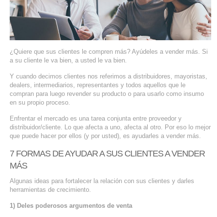
SERVIDORES DEDICADOS
AGENCIA DIGITAL
PAGINAS WEB PARA NEGOCIOS
¿Quiere que sus clientes le compren más? Ayúdeles a vender más. Si
a su cliente le va bien, a usted le va bien.
PAGINA WEB CON MANEJADOR DE CONTENIDOS
Y cuando decimos clientes nos referimos a distribuidores, mayoristas,
dealers, intermediarios, representantes y todos aquellos que le
compran para luego revender su producto o para usarlo como insumo
PAGINA WEB CON CATÁLOGO DE PRODUCTOS
en su propio proceso.
PAGINAS WEB A MEDIDA
Enfrentar el mercado es una tarea conjunta entre proveedor y
distribuidor/cliente. Lo que afecta a uno, afecta al otro. Por eso lo mejor
que puede hacer por ellos (y por usted), es ayudarles a vender más.
APPS PARA NEGOCIOS
7 FORMAS DE AYUDAR A SUS CLIENTES A VENDER
SISTEMAS PARA NEGOCIOS Y EMPRESAS
MÁS
Algunas ideas para fortalecer la relación con sus clientes y darles
MARKETING DIGITAL
herramientas de crecimiento.
1) Deles poderosos argumentos de venta
EMAIL MARKETING