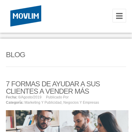
INICIO
NOSOTROS
BLOG
HOSTING
CORREOS CORPORATIVOS
7 FORMAS DE AYUDAR A SUS
HOSTING
CLIENTES A VENDER MÁS
RESELLER
Fecha:
6/agosto/2019
Publicado Por
Categoría:
Marketing Y Publicidad
,
Negocios Y Empresas
SERVIDORES VPS
SERVIDORES VPS WINDOWS