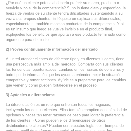
¿Por qué un cliente potencial debería preferir su marca, producto o
SERVICIOS DE TI
servicio y no el de la competencia? Si no lo tiene claro y específico, la
fuerza de ventas de su cliente tendrá dificultades sustentándolo a su
ASESORÍA TECNOLÓGICA
vez a sus propios clientes. Enfóquese en explicar sus diferenciales;
especialmente si también manejan productos de la competencia. Y si
es un insumo que luego se vuelve invisible en el producto final,
TRANSFORMACIÓN DIGITAL
explíqueles los beneficios que aportan a ese producto terminado como
PORTAFOLIO
argumento para el cliente.
BLOG
2) Provea continuamente información del mercado
CONTACTO
Al usted atender clientes de diferente tipo y en diversos lugares, tiene
una perspectiva más amplia del mercado. Comparta con sus clientes
las tendencias, oportunidades, cambios en los hábitos de consumo, y
todo tipo de información que les ayude a entender mejor la situación
competitiva y tomar acciones. Ayúdeles a prepararse para los cambios
que vienen y cómo pueden fortalecerse en el proceso.
3) Ayúdeles a diferenciarse
La diferenciación es un reto que enfrentan todos los negocios,
incluyendo los de sus clientes. Ellos también compiten con infinidad de
opciones y necesitan tener razones de peso para lograr la preferencia
de los clientes. ¿Cómo pueden ellos diferenciarse de otros
distribuidores o clientes? Pueden ser aspectos logísticos, tiempos de
entrega, perfil de su fuerza comercial, el servicio al cliente, las