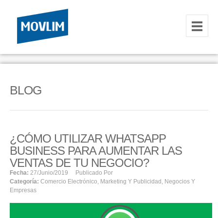
INICIO
NOSOTROS
BLOG
HOSTING
CORREOS CORPORATIVOS
¿CÓMO UTILIZAR WHATSAPP
HOSTING
BUSINESS PARA AUMENTAR LAS
RESELLER
VENTAS DE TU NEGOCIO?
Fecha:
27/junio/2019
Publicado Por
Categoría:
Comercio Electrónico
,
Marketing Y Publicidad
,
Negocios Y
SERVIDORES VPS
Empresas
SERVIDORES VPS WINDOWS