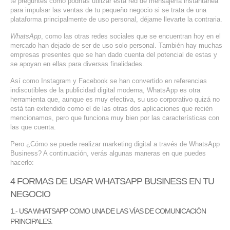
te preguntes cómo podrías utilizar esta red de mensajería instantánea
para impulsar las ventas de tu pequeño negocio si se trata de una
SERVICIOS DE TI
plataforma principalmente de uso personal, déjame llevarte la contraria.
ASESORÍA TECNOLÓGICA
WhatsApp
, como las otras redes sociales que se encuentran hoy en el
mercado han dejado de ser de uso solo personal. También hay muchas
TRANSFORMACIÓN DIGITAL
empresas presentes que se han dado cuenta del potencial de estas y
se apoyan en ellas para diversas finalidades.
PORTAFOLIO
Así como Instagram y Facebook se han convertido en referencias
BLOG
indiscutibles de la publicidad digital moderna, WhatsApp es otra
herramienta que, aunque es muy efectiva, su uso corporativo quizá no
CONTACTO
está tan extendido como el de las otras dos aplicaciones que recién
mencionamos, pero que funciona muy bien por las características con
las que cuenta.
Pero ¿Cómo se puede realizar marketing digital a través de WhatsApp
Business? A continuación, verás algunas maneras en que puedes
hacerlo:
4 FORMAS DE USAR WHATSAPP BUSINESS EN TU
NEGOCIO
1.- USA WHATSAPP COMO UNA DE LAS VÍAS DE COMUNICACIÓN
PRINCIPALES.