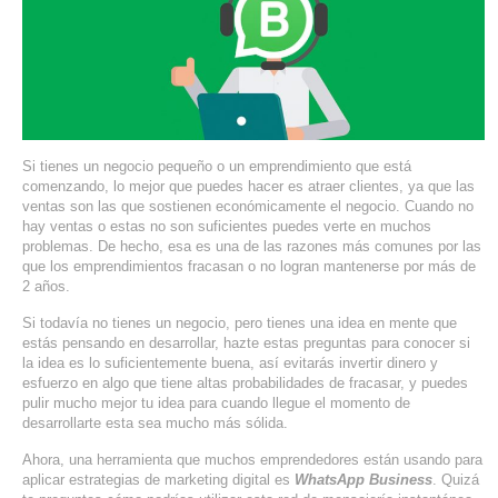
SERVIDORES DEDICADOS
AGENCIA DIGITAL
PAGINAS WEB PARA NEGOCIOS
PAGINA WEB CON MANEJADOR DE CONTENIDOS
Si tienes un negocio pequeño o un emprendimiento que está
comenzando, lo mejor que puedes hacer es atraer clientes, ya que las
ventas son las que sostienen económicamente el negocio. Cuando no
PAGINA WEB CON CATÁLOGO DE PRODUCTOS
hay ventas o estas no son suficientes puedes verte en muchos
problemas. De hecho, esa es una de las razones más comunes por las
que los emprendimientos fracasan o no logran mantenerse por más de
PAGINAS WEB A MEDIDA
2 años.
APPS PARA NEGOCIOS
Si todavía no tienes un negocio, pero tienes una idea en mente que
estás pensando en desarrollar, hazte estas preguntas para conocer si
la idea es lo suficientemente buena, así evitarás invertir dinero y
SISTEMAS PARA NEGOCIOS Y EMPRESAS
esfuerzo en algo que tiene altas probabilidades de fracasar, y puedes
pulir mucho mejor tu idea para cuando llegue el momento de
desarrollarte esta sea mucho más sólida.
MARKETING DIGITAL
Ahora, una herramienta que muchos emprendedores están usando para
EMAIL MARKETING
aplicar estrategias de marketing digital es
WhatsApp Business
. Quizá