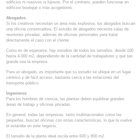
edificios ni masivos ni lujosos. Por el contrario, pueden funcionar en
SERVICIOS DE TI
edificios boutique o más acogedores.
Abogados
ASESORÍA TECNOLÓGICA
Si los creativos necesitan un área más explosiva, los abogados buscan
una oficina conservadora. El estudio de abogados necesita salas de
TRANSFORMACIÓN DIGITAL
reuniones privadas, además de oficinas personales para tratar
directamente el caso con el cliente.
PORTAFOLIO
Como es de esperarse, hay estudios de todos los tamaños, desde 100
BLOG
hasta 4,000 m2, dependiendo de la cantidad de trabajadores y qué tan
grande sea la empresa.
CONTACTO
Para un abogado, es importante que su estudio se ubique en un lugar
céntrico y de fácil acceso, bastante cerca a las estaciones del
transporte público.
Ingenieros
Para los hombres de ciencia, las plantas deben equilibrar grandes
áreas de trabajo y oficinas privadas.
En general, todas las empresas, tanto multinacionales como las
pequeñas, buscan oficinas con estas características, lo que la vuelve
el estándar en este negocio.
El tamaño de la planta ideal oscila entre 600 y 800 m2.