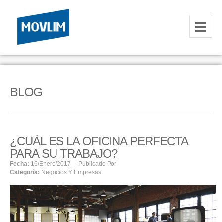
INICIO
NOSOTROS
BLOG
HOSTING
CORREOS CORPORATIVOS
¿CUÁL ES LA OFICINA PERFECTA
HOSTING
PARA SU TRABAJO?
RESELLER
Fecha:
16/enero/2017
Publicado Por
Categoría:
Negocios Y Empresas
SERVIDORES VPS
SERVIDORES VPS WINDOWS