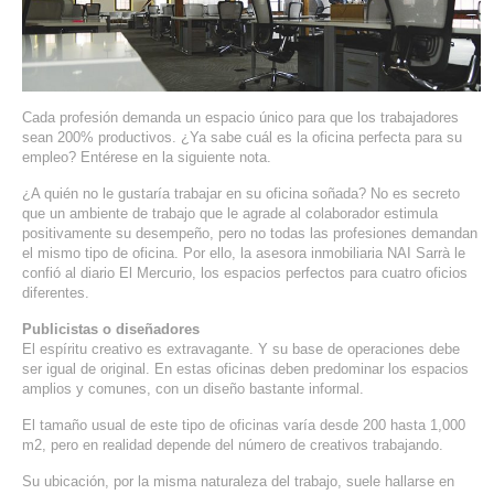
SERVIDORES DEDICADOS
AGENCIA DIGITAL
PAGINAS WEB PARA NEGOCIOS
Cada profesión demanda un espacio único para que los trabajadores
sean 200% productivos. ¿Ya sabe cuál es la oficina perfecta para su
empleo? Entérese en la siguiente nota.
PAGINA WEB CON MANEJADOR DE CONTENIDOS
¿A quién no le gustaría trabajar en su oficina soñada? No es secreto
que un ambiente de trabajo que le agrade al colaborador estimula
PAGINA WEB CON CATÁLOGO DE PRODUCTOS
positivamente su desempeño, pero no todas las profesiones demandan
el mismo tipo de oficina. Por ello, la asesora inmobiliaria
NAI
Sarrà le
PAGINAS WEB A MEDIDA
confió al diario El Mercurio, los espacios perfectos para cuatro oficios
diferentes.
APPS PARA NEGOCIOS
Publicistas o diseñadores
El espíritu creativo es extravagante. Y su base de operaciones debe
ser igual de original. En estas oficinas deben predominar los espacios
SISTEMAS PARA NEGOCIOS Y EMPRESAS
amplios y comunes, con un diseño bastante informal.
MARKETING DIGITAL
El tamaño usual de este tipo de oficinas varía desde 200 hasta 1,000
m2, pero en realidad depende del número de creativos trabajando.
EMAIL MARKETING
Su ubicación, por la misma naturaleza del trabajo, suele hallarse en