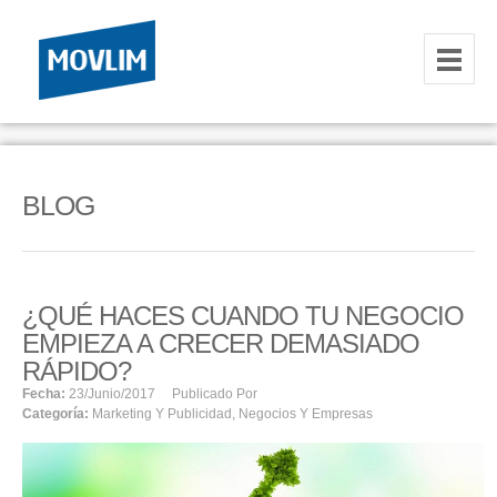
INICIO
NOSOTROS
BLOG
HOSTING
CORREOS CORPORATIVOS
¿QUÉ HACES CUANDO TU NEGOCIO
HOSTING
EMPIEZA A CRECER DEMASIADO
RESELLER
RÁPIDO?
Fecha:
23/junio/2017
Publicado Por
Categoría:
Marketing Y Publicidad
,
Negocios Y Empresas
SERVIDORES VPS
SERVIDORES VPS WINDOWS