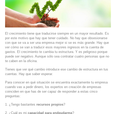
SERVIDORES DEDICADOS
AGENCIA DIGITAL
PAGINAS WEB PARA NEGOCIOS
El crecimiento tiene que traducirse siempre en un mayor resultado. Es
PAGINA WEB CON MANEJADOR DE CONTENIDOS
por este motivo que hay que tener cuidado. No hay que obsesionarse
con que se va a ser una empresa mejor si se es más grande. Hay que
ver cómo se van a traducir esos mayores ingresos en la cuenta de
PAGINA WEB CON CATÁLOGO DE PRODUCTOS
gastos. El crecimiento te cambia tu estructura. Y es peligroso porque
puede ser negativo. Aunque sólo sea contratar cuatro personas que no
te caben en la oficina.
PAGINAS WEB A MEDIDA
Tienes que ver qué cambio introduce ese cambio de estructura en tus
APPS PARA NEGOCIOS
cuentas. Hay que saber esperar.
Para conocer en qué situación se encuentra exactamente tu empresa
SISTEMAS PARA NEGOCIOS Y EMPRESAS
cuando vas a pedir dinero, los expertos en creación de empresas
coinciden en que has de ser capaz de responder a estas cinco
preguntas:
MARKETING DIGITAL
1. ¿Tengo bastantes
recursos propios
?
EMAIL MARKETING
2. ¿Cuál es mi
capacidad para endeudarme
?