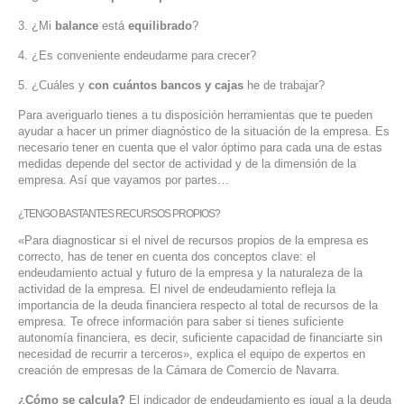
SERVICIOS DE TI
3. ¿Mi
balance
está
equilibrado
?
ASESORÍA TECNOLÓGICA
4. ¿Es conveniente endeudarme para crecer?
5. ¿Cuáles y
con cuántos bancos y cajas
he de trabajar?
TRANSFORMACIÓN DIGITAL
Para averiguarlo tienes a tu disposición herramientas que te pueden
PORTAFOLIO
ayudar a hacer un primer diagnóstico de la situación de la empresa. Es
necesario tener en cuenta que el valor óptimo para cada una de estas
BLOG
medidas depende del sector de actividad y de la dimensión de la
empresa. Así que vayamos por partes…
CONTACTO
¿TENGO BASTANTES RECURSOS PROPIOS?
«Para diagnosticar si el nivel de recursos propios de la empresa es
correcto, has de tener en cuenta dos conceptos clave: el
endeudamiento actual y futuro de la empresa y la naturaleza de la
actividad de la empresa. El nivel de endeudamiento refleja la
importancia de la deuda financiera respecto al total de recursos de la
empresa. Te ofrece información para saber si tienes suficiente
autonomía financiera, es decir, suficiente capacidad de financiarte sin
necesidad de recurrir a terceros», explica el equipo de expertos en
creación de empresas de la Cámara de Comercio de Navarra.
¿Cómo se calcula?
El indicador de endeudamiento es igual a la deuda