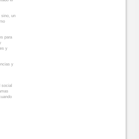
 sino, un
omo
es para
y
les y
encias y
 social
ramas
 cuando