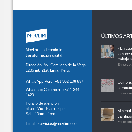
ÚLTIMOS AR
tter
Facebook
LinkedIn
Buscar
whatsapp
¿En cua
Movlim - Liderando la
la nube 
transformación digital
trabajo 
Dirección: Av. Garcilaso de la Vega
Enmarzo 
1236 int. 219. Lima, Perú.
WhatsApp Perú:
+51 952 108 997
Cómo ap
al máxi
Whatsapp Colombia:
+57 1 344
Ennoviem
1429
Horario de atención
nLun - Vie: 10am - 6pm
Minimal
Sab: 10am - 1pm
cambios,
Ennoviem
Email:
servicios@movlim.com