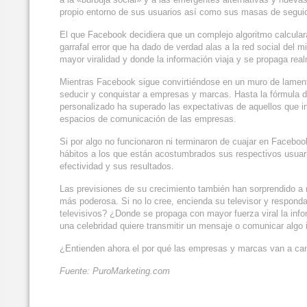
propio entorno de sus usuarios así como sus masas de seguidor
El que Facebook decidiera que un complejo algoritmo calcula
garrafal error que ha dado de verdad alas a la red social del m
mayor viralidad y donde la información viaja y se propaga r
Mientras Facebook sigue convirtiéndose en un muro de lament
seducir y conquistar a empresas y marcas. Hasta la fórmula d
personalizado ha superado las expectativas de aquellos que i
espacios de comunicación de las empresas.
Si por algo no funcionaron ni terminaron de cuajar en Faceboo
hábitos a los que están acostumbrados sus respectivos usuarios,
efectividad y sus resultados.
Las previsiones de su crecimiento también han sorprendido a m
más poderosa. Si no lo cree, encienda su televisor y respond
televisivos? ¿Donde se propaga con mayor fuerza viral la info
una celebridad quiere transmitir un mensaje o comunicar algo
¿Entienden ahora el por qué las empresas y marcas van a cam
Fuente: PuroMarketing.com