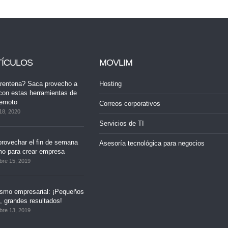
TÍCULOS
MOVLIM
rentena? Saca provecho a
Hosting
con estas herramientas de
remoto
Correos corporativos
18, 2020
Servicios de TI
rovechar el fin de semana
Asesoría tecnológica para negocios
mo para crear empresa
bre 15, 2019
ismo empresarial: ¡Pequeños
 grandes resultados!
bre 13, 2019