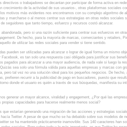
 directivos o trabajadores se decantan por participar de forma activa en red
 crecimiento de la actividad de sus usuarios-, otras plataformas sociales c
re los motivos más evidentes nos encontramos con su complejo algoritmo de 
as y marcharse o al menos centrar sus estrategias en otras redes sociales s
 de seguidores que tanto tiempo, esfuerzo y recursos costó alcanzar.
abandonada, pero si una razón suficiente para centrar sus esfuerzos en otra
agement. De hecho, para la mayoría de marcas, comerciantes y retailers, Pi
uello de utilizar las redes sociales para vender si tiene sentido.
das pueden ser utilizadas para alcanzar o lograr de igual forma un mismo obje
Facebook, es tan solo una respuesta casi obligada para justificar sus benef
dos pagados para alcanzar a una mayor audiencia, de nada vale si luego la re
 Quizás sea solo una fórmula válida para aquellas empresas y marcas con gr
na, pero tal vez no una solución ideal para los pequeños negocios. De hecho, 
 prefieren recurrir a la publicidad de pago en buscadores, puesto que resul
entorno donde el usuario es quién a través de sus búsquedas, manifiesta su in
mos generar un mayor alcance, viralidad y engagement, ¿Por qué las empres
us propias capacidades para hacerse realmente menos social?
s que estarían generando una migración de las acciones y estrategias social
 hacía Twitter. A pesar de que mucho se ha debatido sobre sus modelos de n
e Twitter se ha mantenido prácticamente inamovible. Sus 140 caracteres han so
s redes sociales. Pero sobre todo y lo más importante, es que Twitter ha resp