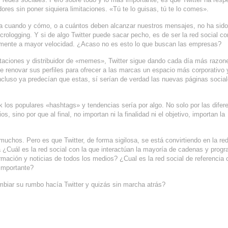
es sin poner siquiera limitaciones. «Tú te lo guisas, tú te lo comes».
ra cuando y cómo, o a cuántos deben alcanzar nuestros mensajes, no ha sido
icrologging. Y si de algo Twitter puede sacar pecho, es de ser la red social c
ealmente a mayor velocidad. ¿Acaso no es esto lo que buscan las empresas?
aciones y distribuidor de «memes», Twitter sigue dando cada día más razon
e renovar sus perfiles para ofrecer a las marcas un espacio más corporativo 
ncluso ya predecían que estas, sí serían de verdad las nuevas páginas socia
k los populares «hashtags» y tendencias sería por algo. No solo por las difer
 sino por que al final, no importan ni la finalidad ni el objetivo, importan la
uchos. Pero es que Twitter, de forma sigilosa, se está convirtiendo en la red
a ¿Cuál es la red social con la que interactúan la mayoría de cadenas y prog
rmación y noticias de todos los medios? ¿Cual es la red social de referencia
 importante?
biar su rumbo hacía Twitter y quizás sin marcha atrás?