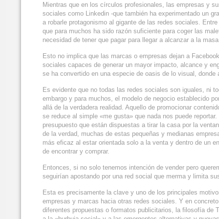
Mientras que en los círculos profesionales, las empresas y sus
sociales como Linkedin -que también ha experimentado un gran
a robarle protagonismo al gigante de las redes sociales. Ent
que para muchos ha sido razón suficiente para coger las malet
necesidad de tener que pagar para llegar a alcanzar a la masa
Esto no implica que las marcas o empresas dejan a Facebook 
sociales capaces de generar un mayor impacto, alcance y eng
se ha convertido en una especie de oasis de lo visual, donde aq
Es evidente que no todas las redes sociales son iguales, ni to
embargo y para muchos, el modelo de negocio establecido por 
allá de la verdadera realidad. Aquello de promocionar conteni
se reduce al simple «me gusta» que nada nos puede reportar.
presupuesto que están dispuestas a tirar la casa por la venta
de la verdad, muchas de estas pequeñas y medianas empresas,
más eficaz al estar orientada solo a la venta y dentro de un 
de encontrar y comprar.
Entonces, si no solo tenemos intención de vender pero quere
seguirían apostando por una red social que merma y limita s
Esta es precisamente la clave y uno de los principales motivo
empresas y marcas hacia otras redes sociales. Y en concreto
diferentes propuestas o formatos publicitarios, la filosofía d
a la «burbuja social» y a las emergentes alternativas y nueva