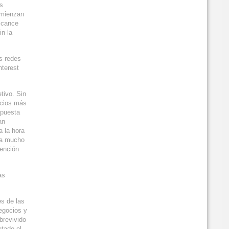
es
omienzan
alcance
in la
s redes
nterest
tivo. Sin
icios más
spuesta
an
a la hora
ta mucho
tención
as
es de las
egocios y
brevivido
etado el