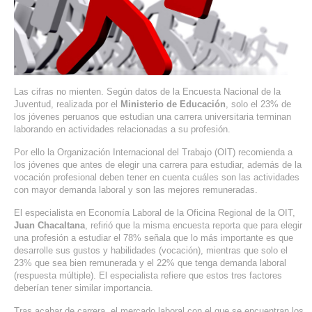
SERVIDORES DEDICADOS
AGENCIA DIGITAL
PAGINAS WEB PARA NEGOCIOS
Las cifras no mienten. Según datos de la Encuesta Nacional de la
PAGINA WEB CON MANEJADOR DE CONTENIDOS
Juventud, realizada por el
Ministerio de Educación
, solo el 23% de
los jóvenes peruanos que estudian una carrera universitaria terminan
laborando en actividades relacionadas a su profesión.
PAGINA WEB CON CATÁLOGO DE PRODUCTOS
Por ello la Organización Internacional del Trabajo (
OIT
) recomienda a
los jóvenes que antes de elegir una carrera para estudiar, además de la
PAGINAS WEB A MEDIDA
vocación profesional deben tener en cuenta cuáles son las actividades
con mayor demanda laboral y son las mejores remuneradas.
APPS PARA NEGOCIOS
El especialista en Economía Laboral de la Oficina Regional de la
OIT
,
Juan Chacaltana
, refirió que la misma encuesta reporta que para elegir
SISTEMAS PARA NEGOCIOS Y EMPRESAS
una profesión a estudiar el 78% señala que lo más importante es que
desarrolle sus gustos y habilidades (vocación), mientras que solo el
23% que sea bien remunerada y el 22% que tenga demanda laboral
MARKETING DIGITAL
(respuesta múltiple). El especialista refiere que estos tres factores
deberían tener similar importancia.
EMAIL MARKETING
Tras acabar de carrera, el mercado laboral con el que se encuentran los