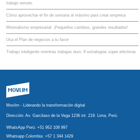
trabajo remoto
Cómo aprovechar el fin de semana al máximo para crear empresa
Minimalismo empresarial: ¡Pequeños cambios, grandes resultados!
Usa el Plan de negocios a tu favor
Trabajo inteligente mientras trabajas duro: 8 estrategias súper efectivas
Movlim - Liderando la transformación digital
Dirección: Av. Garcilaso de la Vega 1236 int. 219. Lima, Perú.
WhatsApp Perú:
+51 952 108 997
Whatsapp Colombia:
+57 1 344 1429