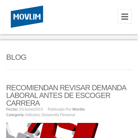
INICIO
NOSOTROS
BLOG
HOSTING
CORREOS CORPORATIVOS
RECOMIENDAN REVISAR DEMANDA
HOSTING
LABORAL ANTES DE ESCOGER
RESELLER
CARRERA
Fecha:
25/junio/2015
Publicado Por
Movlim
Categoría:
Artículos
,
Desarrollo Personal
SERVIDORES VPS
SERVIDORES VPS WINDOWS