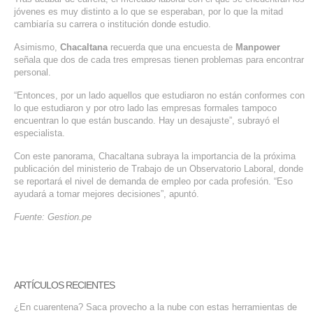
jóvenes es muy distinto a lo que se esperaban, por lo que la mitad
SERVICIOS DE TI
cambiaría su carrera o institución donde estudio.
ASESORÍA TECNOLÓGICA
Asimismo,
Chacaltana
recuerda que una encuesta de
Manpower
señala que dos de cada tres empresas tienen problemas para encontrar
TRANSFORMACIÓN DIGITAL
personal.
PORTAFOLIO
“Entonces, por un lado aquellos que estudiaron no están conformes con
lo que estudiaron y por otro lado las empresas formales tampoco
BLOG
encuentran lo que están buscando. Hay un desajuste”, subrayó el
especialista.
CONTACTO
Con este panorama, Chacaltana subraya la importancia de la próxima
publicación del ministerio de Trabajo de un Observatorio Laboral, donde
se reportará el nivel de demanda de empleo por cada profesión. “Eso
ayudará a tomar mejores decisiones”, apuntó.
Fuente: Gestion.pe
ARTÍCULOS RECIENTES
¿En cuarentena? Saca provecho a la nube con estas herramientas de