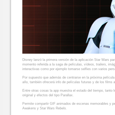
Disney lanzó la primera versión de la aplicación Star Wars par
momento referida a la saga de películas, vídeos, trailers, imá
interactivas como por ejemplo tomarse selfies con varios pers
Por supuesto que además de centrarse en la próxima película
año, también ofrecerá info de películas futuras y de los films a
Entre otras cosas la app muestra el estado del tiempo, tanto l
original y efectos del tipo Parallax.
Permite compartir GIF animados de escenas memorables y pe
Awakens y Star Wars Rebels.