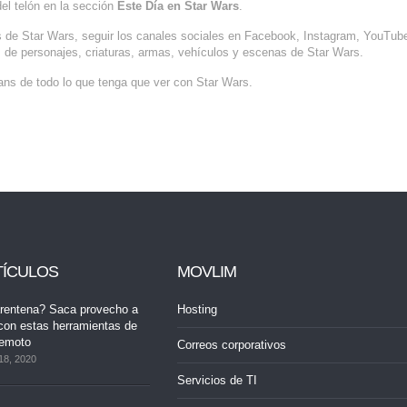
el telón en la sección
Este Día en Star Wars
.
ogs de Star Wars, seguir los canales sociales en Facebook, Instagram, YouTub
s de personajes, criaturas, armas, vehículos y escenas de Star Wars.
ns de todo lo que tenga que ver con Star Wars.
TÍCULOS
MOVLIM
rentena? Saca provecho a
Hosting
con estas herramientas de
remoto
Correos corporativos
18, 2020
Servicios de TI