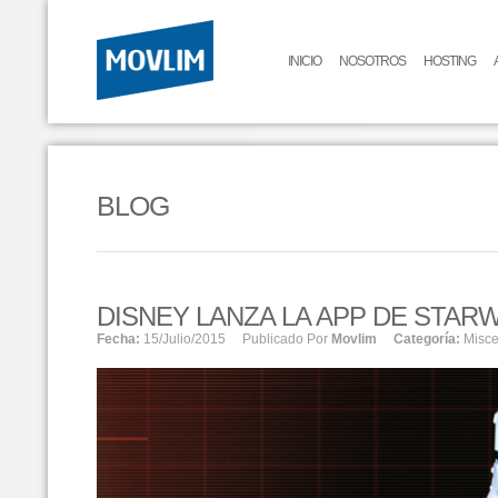
INICIO
NOSOTROS
HOSTING
BLOG
DISNEY LANZA LA APP DE STAR
Fecha:
15/julio/2015
Publicado Por
Movlim
Categoría:
Misc