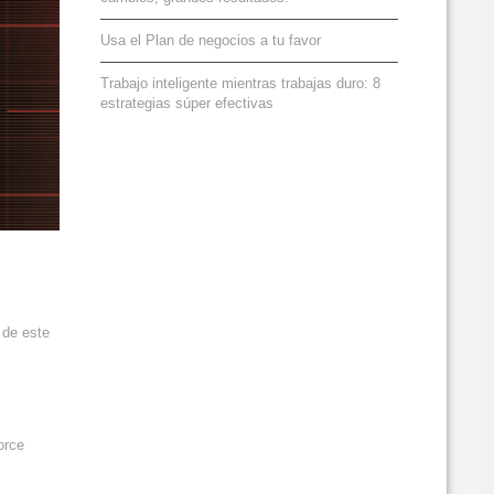
Usa el Plan de negocios a tu favor
Trabajo inteligente mientras trabajas duro: 8
estrategias súper efectivas
 de este
orce