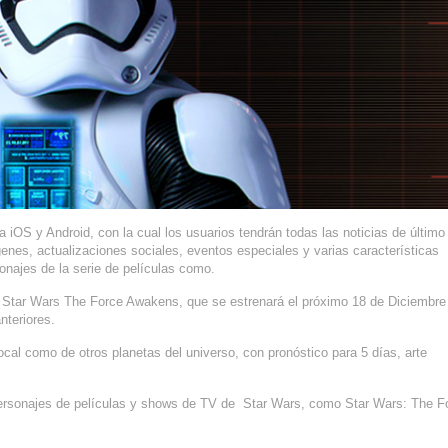
a iOS y Android, con la cual los usuarios tendrán todas las noticias de último
genes, actualizaciones sociales, eventos especiales y varias características
onajes de la serie de películas como.
 Star Wars The Force Awakens, que se estrenará el próximo 18 de Diciembre
nteriores.
ocal como de otros planetas del universo, con pronóstico para 5 días, arte
rsonajes de películas y shows de TV de Star Wars, como Star Wars: The F