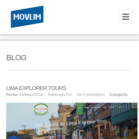
INICIO
NOSOTROS
BLOG
HOSTING
CORREOS CORPORATIVOS
HOSTING
LIMA EXPLORER TOURS
Fecha:
16/mayo/2016
Publicado Por
Sin Comentarios
Categoría:
RESELLER
SERVIDORES VPS
SERVIDORES VPS WINDOWS