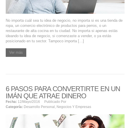
SERVICIOS DE TI
ASESORÍA TECNOLÓGICA
No importa cuál sea tu idea de negocio, no importa si es una tienda de
ropa, un comercio electrónico de productos para perros, o un
TRANSFORMACIÓN DIGITAL
restaurante de alta cocina en tu ciudad. No importa si apenas estás
ideando tu idea de negocio, si comenzaste a vender, o ya estás
PORTAFOLIO
posicionado en tu sector. Tampoco importa […]
BLOG
Ver más
CONTACTO
6 PASOS PARA CONVERTIRTE EN UN
IMÁN QUE ATRAE DINERO
Fecha:
12/mayo/2016
Publicado Por
Categoría:
Desarrollo Personal
,
Negocios Y Empresas