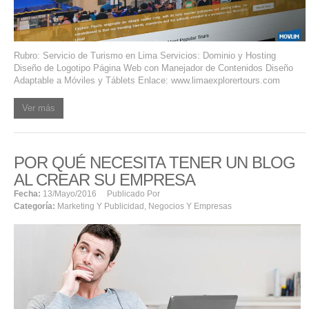
SERVIDORES DEDICADOS
AGENCIA DIGITAL
Rubro: Servicio de Turismo en Lima Servicios: Dominio y Hosting
Diseño de Logotipo Página Web con Manejador de Contenidos Diseño
PAGINAS WEB PARA NEGOCIOS
Adaptable a Móviles y Táblets Enlace: www.limaexplorertours.com
PAGINA WEB CON MANEJADOR DE CONTENIDOS
Ver más
PAGINA WEB CON CATÁLOGO DE PRODUCTOS
POR QUÉ NECESITA TENER UN BLOG
PAGINAS WEB A MEDIDA
AL CREAR SU EMPRESA
Fecha:
13/mayo/2016
Publicado Por
APPS PARA NEGOCIOS
Categoría:
Marketing Y Publicidad
,
Negocios Y Empresas
SISTEMAS PARA NEGOCIOS Y EMPRESAS
MARKETING DIGITAL
EMAIL MARKETING