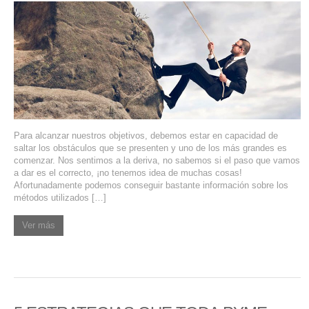
SERVICIOS DE TI
ASESORÍA TECNOLÓGICA
TRANSFORMACIÓN DIGITAL
PORTAFOLIO
BLOG
Para alcanzar nuestros objetivos, debemos estar en capacidad de
CONTACTO
saltar los obstáculos que se presenten y uno de los más grandes es
comenzar. Nos sentimos a la deriva, no sabemos si el paso que vamos
a dar es el correcto, ¡no tenemos idea de muchas cosas!
Afortunadamente podemos conseguir bastante información sobre los
métodos utilizados […]
Ver más