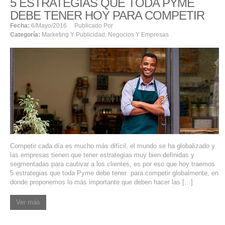
5 ESTRATEGIAS QUE TODA PYME
DEBE TENER HOY PARA COMPETIR
Fecha:
6/mayo/2016
Publicado Por
Categoría:
Marketing Y Publicidad
,
Negocios Y Empresas
Competir cada día es mucho más difícil, el mundo se ha globalizado y
las empresas tienen que tener estrategias muy bien definidas y
segmentadas para cautivar a los clientes, es por eso que hoy traemos
5 estrategias que toda Pyme debe tener para competir globalmente, en
donde proponemos lo más importante que deben hacer las […]
Ver más