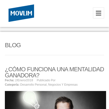
INICIO
NOSOTROS
BLOG
HOSTING
CORREOS CORPORATIVOS
¿CÓMO FUNCIONA UNA MENTALIDAD
HOSTING
GANADORA?
RESELLER
Fecha:
2/enero/2018
Publicado Por
Categoría:
Desarrollo Personal
,
Negocios Y Empresas
SERVIDORES VPS
SERVIDORES VPS WINDOWS