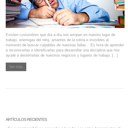
SERVIDORES DEDICADOS
AGENCIA DIGITAL
PAGINAS WEB PARA NEGOCIOS
Existen costumbres que día a día nos arropan en nuestro lugar de
trabajo, enemigas del reloj, amantes de la rutina e invisibles al
PAGINA WEB CON MANEJADOR DE CONTENIDOS
momento de buscar culpables de nuestras fallas. Es hora de aprender
a reconocerlas e identificarlas para desarrollar una disciplina que nos
ayude a desterrarlas de nuestros negocios y lugares de trabajo, […]
PAGINA WEB CON CATÁLOGO DE PRODUCTOS
Ver más
PAGINAS WEB A MEDIDA
APPS PARA NEGOCIOS
SISTEMAS PARA NEGOCIOS Y EMPRESAS
MARKETING DIGITAL
ARTÍCULOS RECIENTES
EMAIL MARKETING