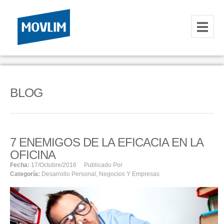
INICIO
NOSOTROS
BLOG
HOSTING
CORREOS CORPORATIVOS
7 ENEMIGOS DE LA EFICACIA EN LA
HOSTING
OFICINA
RESELLER
Fecha:
17/octubre/2016
Publicado Por
Categoría:
Desarrollo Personal
,
Negocios Y Empresas
SERVIDORES VPS
SERVIDORES VPS WINDOWS