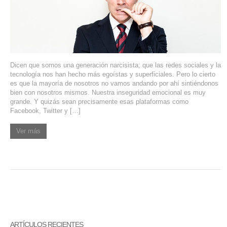
SERVIDORES DEDICADOS
AGENCIA DIGITAL
PAGINAS WEB PARA NEGOCIOS
Dicen que somos una generación narcisista; que las redes sociales y la
tecnología nos han hecho más egoístas y superficiales. Pero lo cierto
PAGINA WEB CON MANEJADOR DE CONTENIDOS
es que la mayoría de nosotros no vamos andando por ahí sintiéndonos
bien con nosotros mismos. Nuestra inseguridad emocional es muy
PAGINA WEB CON CATÁLOGO DE PRODUCTOS
grande. Y quizás sean precisamente esas plataformas como
Facebook, Twitter y […]
PAGINAS WEB A MEDIDA
Ver más
APPS PARA NEGOCIOS
SISTEMAS PARA NEGOCIOS Y EMPRESAS
MARKETING DIGITAL
EMAIL MARKETING
ARTÍCULOS RECIENTES