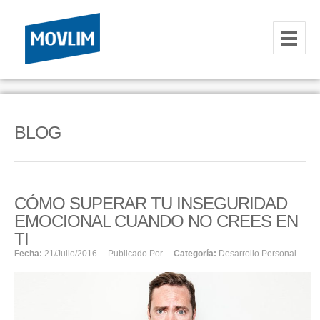
INICIO
NOSOTROS
BLOG
HOSTING
CORREOS CORPORATIVOS
CÓMO SUPERAR TU INSEGURIDAD
HOSTING
EMOCIONAL CUANDO NO CREES EN
RESELLER
TI
Fecha:
21/julio/2016
Publicado Por
Categoría:
Desarrollo Personal
SERVIDORES VPS
SERVIDORES VPS WINDOWS