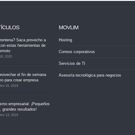
TÍCULOS
MOVLIM
rentena? Saca provecho a
Hosting
con estas herramientas de
remoto
Correos corporativos
18, 2020
Servicios de TI
rovechar el fin de semana
Asesoría tecnológica para negocios
mo para crear empresa
bre 15, 2019
ismo empresarial: ¡Pequeños
 grandes resultados!
bre 13, 2019