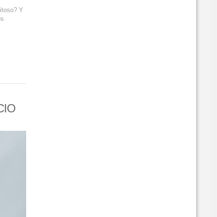
itoso? Y
os
CIO