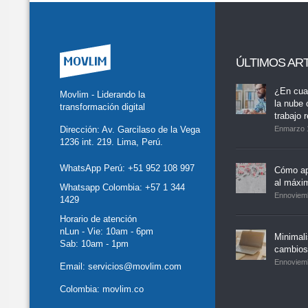
ÚLTIMOS AR
tter
Facebook
LinkedIn
Buscar
whatsapp
¿En cua
Movlim - Liderando la
la nube 
transformación digital
trabajo 
Dirección: Av. Garcilaso de la Vega
Enmarzo 
1236 int. 219. Lima, Perú.
WhatsApp Perú:
+51 952 108 997
Cómo ap
al máxi
Whatsapp Colombia:
+57 1 344
Ennoviem
1429
Horario de atención
nLun - Vie: 10am - 6pm
Minimal
Sab: 10am - 1pm
cambios,
Ennoviem
Email:
servicios@movlim.com
Colombia:
movlim.co