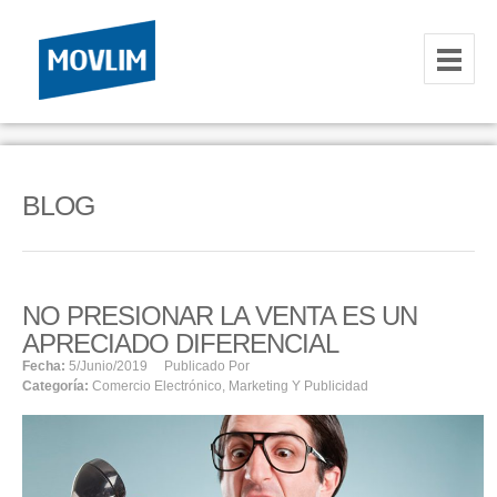
INICIO
NOSOTROS
BLOG
HOSTING
CORREOS CORPORATIVOS
NO PRESIONAR LA VENTA ES UN
HOSTING
APRECIADO DIFERENCIAL
RESELLER
Fecha:
5/junio/2019
Publicado Por
Categoría:
Comercio Electrónico
,
Marketing Y Publicidad
SERVIDORES VPS
SERVIDORES VPS WINDOWS