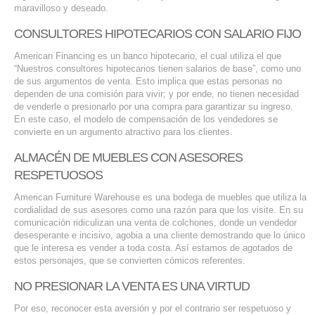
maravilloso y deseado.
SERVICIOS DE TI
CONSULTORES HIPOTECARIOS CON SALARIO FIJO
ASESORÍA TECNOLÓGICA
American Financing es un banco hipotecario, el cual utiliza el que
“Nuestros consultores hipotecarios tienen salarios de base”, como uno
TRANSFORMACIÓN DIGITAL
de sus argumentos de venta. Esto implica que estas personas no
dependen de una comisión para vivir; y por ende, no tienen necesidad
PORTAFOLIO
de venderle o presionarlo por una compra para garantizar su ingreso.
BLOG
En este caso, el modelo de compensación de los vendedores se
convierte en un argumento atractivo para los clientes.
CONTACTO
ALMACÉN DE MUEBLES CON ASESORES
RESPETUOSOS
American Furniture Warehouse es una bodega de muebles que utiliza la
cordialidad de sus asesores como una razón para que los visite. En su
comunicación ridiculizan una venta de colchones, donde un vendedor
desesperante e incisivo, agobia a una cliente demostrando que lo único
que le interesa es vender a toda costa. Así estamos de agotados de
estos personajes, que se convierten cómicos referentes.
NO PRESIONAR LA VENTA ES UNA VIRTUD
Por eso, reconocer esta aversión y por el contrario ser respetuoso y