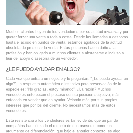
SERVIDORES DEDICADOS
AGENCIA DIGITAL
PAGINAS WEB PARA NEGOCIOS
Muchos clientes huyen de los vendedores por su actitud invasiva y por
querer forzar una venta a toda a costa. Desde las llamadas a deshoras
hasta el acoso en puntos de venta, estamos agotados de la actitud
PAGINA WEB CON MANEJADOR DE CONTENIDOS
obsoleta de presionar la venta. Estas personas hacen daño a la
profesión y han obligado a muchos clientes a abstenerse e incluso a
PAGINA WEB CON CATÁLOGO DE PRODUCTOS
huir del apoyo o asesoría de un vendedor.
¿LE PUEDO AYUDAR EN ALGO?
PAGINAS WEB A MEDIDA
Cada vez que entra a un negocio y le preguntan: “¿Le puedo ayudar en
algo?”; la respuesta automática e instintiva para preservación de la
APPS PARA NEGOCIOS
especie es: “No gracias, estoy mirando”. ¿La razón? Muchos
vendedores entorpecen el proceso con su posición subjetiva, más
SISTEMAS PARA NEGOCIOS Y EMPRESAS
enfocada en vender que en ayudar. Velando más por sus propios
intereses que por los del cliente. No necesitamos más de estos
vendedores.
MARKETING DIGITAL
Esta resistencia a los vendedores es tan evidente, que un par de
compañías han utilizado el respeto de sus asesores como un
EMAIL MARKETING
argumento de diferenciación; que bajo el anterior contexto, es algo