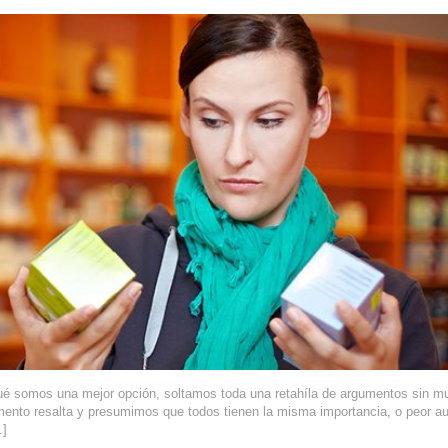
qué somos una mejor opción, soltamos toda una retahíla de argumentos sin m
umento resalta y presumimos que todos tienen la misma importancia, o peor a
…]