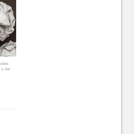
dudas
 y dar