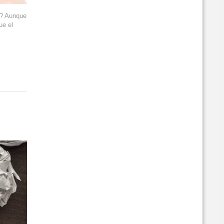
o? Aunque
ue el