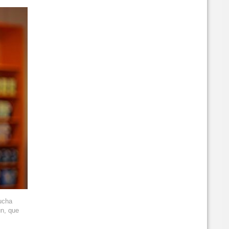
ucha
un, que