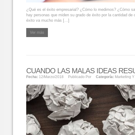
¿Qué es el éxito empresarial? ¿Cómo lo medimos? ¿Cómo sab
hay personas que miden su grado de éxito por la cantidad de ce
éxito va mucho más […]
Ver más
CUANDO LAS MALAS IDEAS RES
Fecha:
12/marzo/2018
Publicado Por
Categoría:
Marketing Y