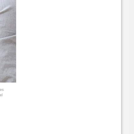
 es
el