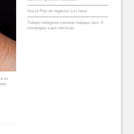
Usa el Plan de negocios a tu favor
Trabajo inteligente mientras trabajas duro: 8
estrategias súper efectivas
va en
ores,