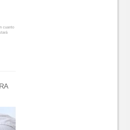
en cuanto
stará
ARA