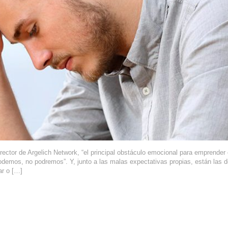
rector de Argelich Network, “el principal obstáculo emocional para emprender
odemos, no podremos”. Y, junto a las malas expectativas propias, están las d
ar o […]