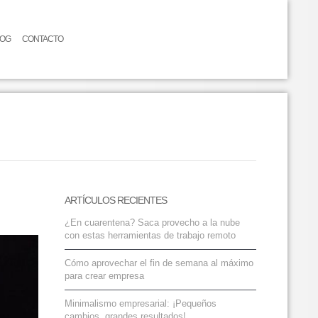
LOG
CONTACTO
ARTÍCULOS RECIENTES
¿En cuarentena? Saca provecho a la nube
con estas herramientas de trabajo remoto
Cómo aprovechar el fin de semana al máximo
para crear empresa
Minimalismo empresarial: ¡Pequeños
cambios, grandes resultados!