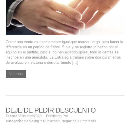
SERVIDORES DEDICADOS
AGENCIA DIGITAL
PAGINAS WEB PARA NEGOCIOS
Cerrar una venta es exactamente igual que marcar un gol para hacer la
PAGINA WEB CON MANEJADOR DE CONTENIDOS
diferencia en un partido de fútbol. Sirve y se registra lo hecho por el
equipo en el partido, pero si no han existido goles, todo lo demás se
PAGINA WEB CON CATÁLOGO DE PRODUCTOS
inscribe en una anécdota. La Estrategia trabaja sobre dos parámetros
de evaluación: victoria o derrota; triunfo […]
PAGINAS WEB A MEDIDA
Ver más
APPS PARA NEGOCIOS
SISTEMAS PARA NEGOCIOS Y EMPRESAS
DEJE DE PEDIR DESCUENTO
MARKETING DIGITAL
Fecha:
8/octubre/2019
Publicado Por
Categoría:
Marketing Y Publicidad
,
Negocios Y Empresas
EMAIL MARKETING