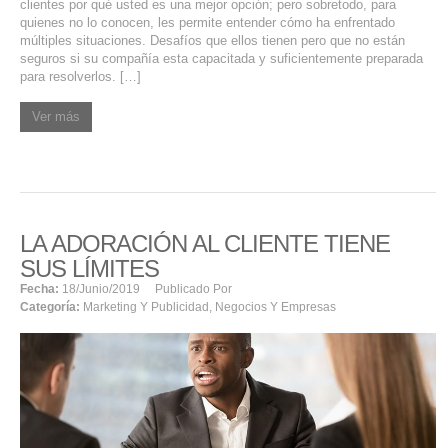
clientes por qué usted es una mejor opción; pero sobretodo, para
quienes no lo conocen, les permite entender cómo ha enfrentado
múltiples situaciones. Desafíos que ellos tienen pero que no están
seguros si su compañía esta capacitada y suficientemente preparada
para resolverlos. […]
Ver más
LA ADORACIÓN AL CLIENTE TIENE
SUS LÍMITES
Fecha:
18/junio/2019
Publicado Por
Categoría:
Marketing Y Publicidad
,
Negocios Y Empresas