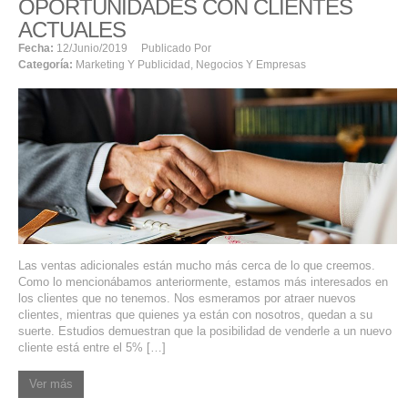
OPORTUNIDADES CON CLIENTES
ACTUALES
Fecha:
12/junio/2019
Publicado Por
Categoría:
Marketing Y Publicidad
,
Negocios Y Empresas
Las ventas adicionales están mucho más cerca de lo que creemos.
Como lo mencionábamos anteriormente, estamos más interesados en
los clientes que no tenemos. Nos esmeramos por atraer nuevos
clientes, mientras que quienes ya están con nosotros, quedan a su
suerte. Estudios demuestran que la posibilidad de venderle a un nuevo
cliente está entre el 5% […]
Ver más